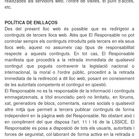
realitzades als servidors web, l'ordre de visites, el punt d'accés,
etc.
POLÍTICA DE ENLLAÇOS
Des del present lloc web és possible que es redirigeixi a
continguts de tercers llocs web. Atès que El Responsable no pot
controlar sempre els continguts introduïts pels tercers en els seus
llocs web, aquest no assumeix cap tipus de responsabilitat
respecte a aquests continguts. En tot cas, El Responsable
manifesta que procedirà a la retirada immediata de qualsevol
contingut que pogués contravenir la legislació nacional o
internacional, la moral o l'ordre públic, procedint a la retirada
immediata de la redirecció a dit lloc web, posant en coneixement
de les autoritats competents el contingut en qüestió.
El Responsable no es fa responsable de la informació i continguts
emmagatzemats, a títol enunciatiu però no limitatiu, en fòrums,
xat, generadors de blocs, comentaris, xarxes socials o qualsevol
altre mitjà que permeti a tercers publicar continguts de forma
independent en la pàgina web del Responsable. No obstant això i
en compliment del que disposa l'art. 11 i 16 de la LSSICE, El
Responsable es posa a disposició de tots els usuaris, autoritats i
forces de seguretat, col·laborant de forma activa en la retirada o