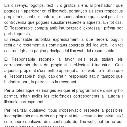
Els dissenys, logotips, text i / o gràfics aliens al prestador i que
poguessin aparèixer en el lloc web, pertanyen als seus respectius
propietaris, sent ells mateixos responsables de qualsevol possible
controvèrsia que pogués suscitar respecte a aquests. En tot cas,
El Responsable compta amb l'autorització expressa i prèvia per
part d'aquests.
El responsable autoritza expressament a què tercers puguin
redirigir directament als continguts concrets del lloc web, i en tot
cas redirigir a la pàgina principal del lloc web del responsable.
El Responsable reconeix a favor dels seus titulars els
corresponents drets de propietat intel·lectual i industrial. Que
aquesta propietat s’esmenti o aparegui al lloc web no implica que
el Responsable hi tingui cap dret ni responsabilitat, ni tampoc que
hi doni suport, la patrocini o la recomani.
Per a totes aquelles imatges en què el programari de disseny ho
permet, s'han inclòs les referències corresponents a l'autoria i
llicència corresponent.
Per realitzar qualsevol tipus d'observació respecte a possibles
incompliments dels drets de propietat intel·lectual o industrial, així
com sobre qualsevol dels continguts del lloc web, pot fer-ho per