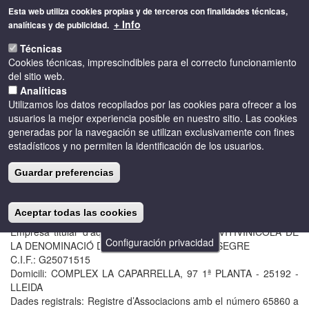
Pasar
Esta web utiliza cookies propias y de terceros con finalidades técnicas,
al
+ Info
analíticas y de publicidad.
contenido
Toggle
principal
Técnicas
naviga
Cookies técnicas, imprescindibles para el correcto funcionamiento
del sitio web.
Analíticas
Utilizamos los datos recopilados por las cookies para ofrecer a los
Aviso legal
usuarios la mejor experiencia posible en nuestro sitio. Las cookies
generadas por la navegación se utilizan exclusivamente con fines
estadísticos y no permiten la identificación de los usuarios.
TITULAR DE LA WEB
En compliment del deure d’informar recollit en article 10 de la Llei
Guardar preferencias
34/2002, d'11 de juliol, de Serveis de la Societat de la Informació i
del Comerç Electrònic, a continuació es reflecteixen les següents
dades:
Aceptar todas las cookies
Empresa titular d'aquesta web: ASSOCIACIÓ VITIVINÍCOLA DE
Configuración privacidad
LA DENOMINACIÓ D'ORIGEN COSTERS DEL SEGRE
C.I.F.: G25071515
Domicili: COMPLEX LA CAPARRELLA, 97 1ª PLANTA - 25192 -
LLEIDA
Dades registrals: Registre d’Associacions amb el número 65860 a