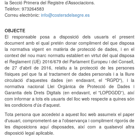
la Secció Primera del Registre d’Associacions.
Telèfon: 973264583
Correu electrònic:
info@costersdelsegre.es
OBJECTE
El responsable posa a disposició dels usuaris el present
document amb el qual pretén donar compliment del que disposa
la normativa vigent en matèria de protecció de dades, i en el
context del nou marc normatiu establert en virtut del qual disposa
el Reglament (UE) 2016/679 del Parlament Europeu i del Consell,
de 27 d'abril de 2016, relatiu a la protecció de les persones
físiques pel que fa al tractament de dades personals i a la lliure
circulació d'aquestes dades (en endavant, el "RGPD"), i la
normativa nacional Llei Orgànica de Protecció de Dades i
Garantia dels Drets Digitals (en endavant, el "LOPDGDD”), així
com informar a tots els usuaris del lloc web respecte a quines són
les condicions d'ús d'aquest.
Tota persona que accedeixi a aquest lloc web assumeix el paper
d'usuari, comprometent-se a l'observança i compliment rigorós de
les disposicions aquí disposades, així com a qualsevol altra
disposició legal aplicable.