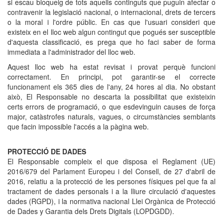
si escau bloqueig de tots aquells continguts que puguin afectar o
contravenir la legislació nacional, o internacional, drets de tercers
o la moral i l'ordre públic. En cas que l'usuari consideri que
existeix en el lloc web algun contingut que pogués ser susceptible
d'aquesta classificació, es prega que ho faci saber de forma
immediata a l'administrador del lloc web.
Aquest lloc web ha estat revisat i provat perquè funcioni
correctament. En principi, pot garantir-se el correcte
funcionament els 365 dies de l'any, 24 hores al dia. No obstant
això, El Responsable no descarta la possibilitat que existeixin
certs errors de programació, o que esdevinguin causes de força
major, catàstrofes naturals, vagues, o circumstàncies semblants
que facin impossible l'accés a la pàgina web.
PROTECCIÓ DE DADES
El Responsable compleix el que disposa el Reglament (UE)
2016/679 del Parlament Europeu i del Consell, de 27 d'abril de
2016, relatiu a la protecció de les persones físiques pel que fa al
tractament de dades personals i a la lliure circulació d'aquestes
dades (RGPD), i la normativa nacional Llei Orgànica de Protecció
de Dades y Garantia dels Drets Digitals (LOPDGDD).