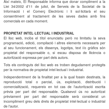
Així mateix, El Responsable informa que donar compliment a la
Llei 34/2002 d'11 de juliol, de Serveis de la Societat de la
Informació i el Comerç Electrònic i li sol·licitarà el seu
consentiment al tractament de les seves dades amb fins
comercials en cada moment.
PROPIETAT INTEL·LECTUAL I INDUSTRIAL
El lloc web, inclòs el títol enunciatiu però no limitatiu la seva
programació, edició, compilació i altres elements necessaris per
al seu funcionament, els dissenys, logotips, text i/o gràfics són
propietat del responsable o, si escau disposa de llicència o
autorització expressa per part dels autors.
Tots els continguts del lloc web es troben degudament protegits
per la normativa de propietat intel·lectual i industrial.
Independentment de la finalitat per a la qual fossin destinats, la
reproducció total o parcial, ús, explotació, distribució i
comercialització, requereix en tot cas de l'autorització escrita
prèvia per part del responsable. Qualsevol ús no autoritzat
prèviament per part del responsable serà considerat un
incompliment greu dels drets de propietat intel·lectual o industrial
de l'autor.