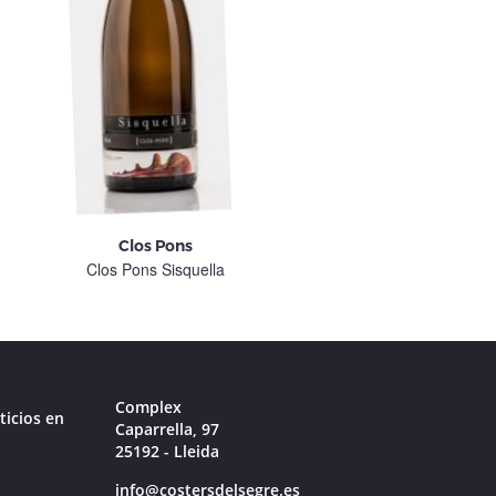
Clos Pons
Clos Pons
Clos Pons Sisquella
Clos Pons Roc Nu
Complex
ticios en
Caparrella, 97
25192 - Lleida
info@costersdelsegre.es