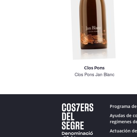
Clos Pons
Clos Pons
ROC NU
Clos Pons Jan Blanc
Programa de 
Ayudas de co
regímenes de
Actuación de