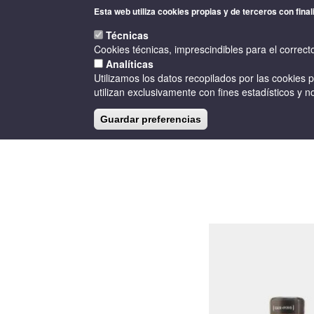
Pasar
Esta web utiliza cookies propias y de terceros con final
al
contenido
Técnicas
principal
Cookies técnicas, imprescindibles para el correct
Analíticas
Utilizamos los datos recopilados por las cookies 
utilizan exclusivamente con fines estadísticos y no
Guardar preferencias
INICIO
LA D.O.
BODEGAS