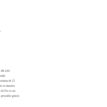
,
a de Les
orado
crianza de 12
ue se muestra
c de Foc es un
, pescados grasos