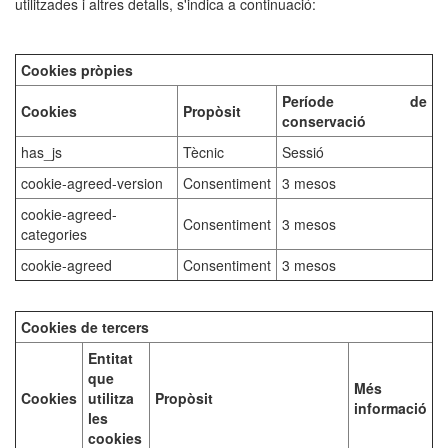
utilitzades i altres detalls, s'indica a continuació:
Cookies pròpies
Període de
Cookies
Propòsit
conservació
has_js
Tècnic
Sessió
cookie-agreed-version
Consentiment
3 mesos
cookie-agreed-
Consentiment
3 mesos
categories
cookie-agreed
Consentiment
3 mesos
Cookies de tercers
Entitat
que
Més
Cookies
utilitza
Propòsit
informació
les
cookies