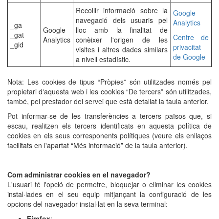
Recollir informació sobre la
Google
navegació dels usuaris pel
Analytics
_ga
Google
lloc amb la finalitat de
_gat
Centre de
Analytics
conèixer l'origen de les
_gid
privacitat
visites i altres dades similars
de Google
a nivell estadístic.
Nota: Les cookies de tipus “Pròpies” són utilitzades només pel
propietari d'aquesta web i les cookies “De tercers” són utilitzades,
també, pel prestador del servei que està detallat la taula anterior.
Pot informar-se de les transferències a tercers països que, si
escau, realitzen els tercers identificats en aquesta política de
cookies en els seus corresponents polítiques (veure els enllaços
facilitats en l'apartat “Més informació” de la taula anterior).
Com administrar cookies en el navegador?
L'usuari té l'opció de permetre, bloquejar o eliminar les cookies
instal·lades en el seu equip mitjançant la configuració de les
opcions del navegador instal·lat en la seva terminal:
Firefox
: