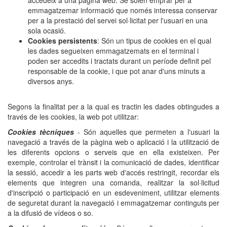
accedeix a una pàgina web. Se solen emprar per a
emmagatzemar informació que només interessa conservar
per a la prestació del servei sol·licitat per l'usuari en una
sola ocasió.
Cookies persistents
: Són un tipus de cookies en el qual
les dades segueixen emmagatzemats en el terminal i
poden ser accedits i tractats durant un període definit pel
responsable de la cookie, i que pot anar d'uns minuts a
diversos anys.
Segons la finalitat per a la qual es tractin les dades obtingudes a
través de les cookies, la web pot utilitzar:
Cookies tècniques
- Són aquelles que permeten a l'usuari la
navegació a través de la pàgina web o aplicació i la utilització de
les diferents opcions o serveis que en ella existeixen. Per
exemple, controlar el trànsit i la comunicació de dades, identificar
la sessió, accedir a les parts web d'accés restringit, recordar els
elements que integren una comanda, realitzar la sol·licitud
d'inscripció o participació en un esdeveniment, utilitzar elements
de seguretat durant la navegació i emmagatzemar continguts per
a la difusió de vídeos o so.