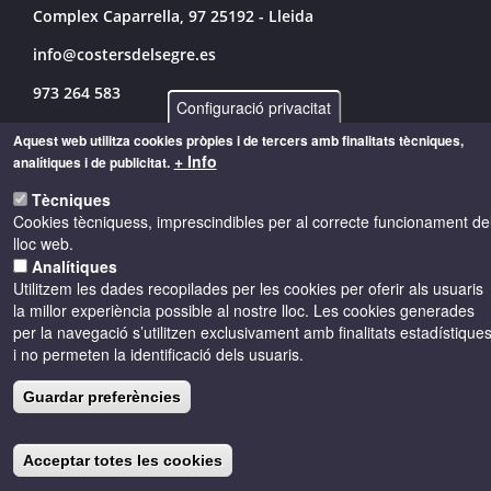
Complex Caparrella, 97 25192 - Lleida
info@costersdelsegre.es
973 264 583
Configuració privacitat
Aquest web utilitza cookies pròpies i de tercers amb finalitats tècniques,
+ Info
analítiques i de publicitat.
© Copyright 2026 - Drets reservats
Tècniques
Cookies tècniquess, imprescindibles per al correcte funcionament de
Accessibilitat
Avís legal
Cookies
lloc web.
Analítiques
Utilitzem les dades recopilades per les cookies per oferir als usuaris
Política de privacitat
la millor experiència possible al nostre lloc. Les cookies generades
per la navegació s’utilitzen exclusivament amb finalitats estadístique
i no permeten la identificació dels usuaris.
Guardar preferències
Acceptar totes les cookies