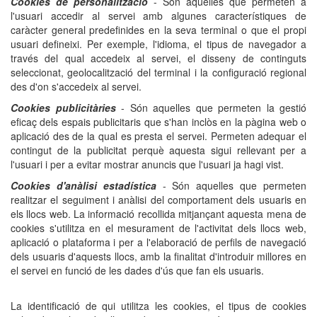
Cookies de personalització
- Són aquelles que permeten a
l'usuari accedir al servei amb algunes característiques de
caràcter general predefinides en la seva terminal o que el propi
usuari defineixi. Per exemple, l'idioma, el tipus de navegador a
través del qual accedeix al servei, el disseny de continguts
seleccionat, geolocalització del terminal i la configuració regional
des d'on s'accedeix al servei.
Cookies publicitàries
- Són aquelles que permeten la gestió
eficaç dels espais publicitaris que s'han inclòs en la pàgina web o
aplicació des de la qual es presta el servei. Permeten adequar el
contingut de la publicitat perquè aquesta sigui rellevant per a
l'usuari i per a evitar mostrar anuncis que l'usuari ja hagi vist.
Cookies d'anàlisi estadística
- Són aquelles que permeten
realitzar el seguiment i anàlisi del comportament dels usuaris en
els llocs web. La informació recollida mitjançant aquesta mena de
cookies s'utilitza en el mesurament de l'activitat dels llocs web,
aplicació o plataforma i per a l'elaboració de perfils de navegació
dels usuaris d'aquests llocs, amb la finalitat d'introduir millores en
el servei en funció de les dades d'ús que fan els usuaris.
La identificació de qui utilitza les cookies, el tipus de cookies