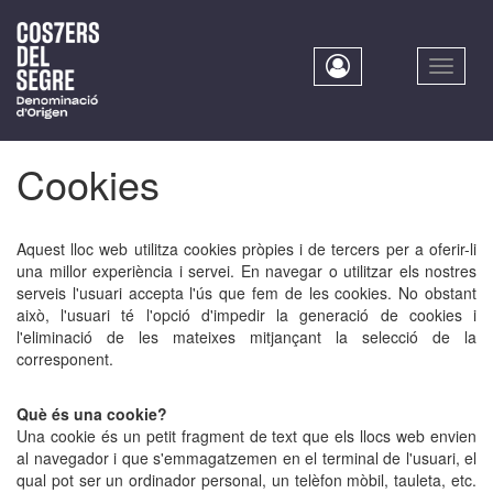
Skip
to
main
Toggle
content
naviga
Cookies
Aquest lloc web utilitza cookies pròpies i de tercers per a oferir-li
una millor experiència i servei. En navegar o utilitzar els nostres
serveis l'usuari accepta l'ús que fem de les cookies. No obstant
això, l'usuari té l'opció d'impedir la generació de cookies i
l'eliminació de les mateixes mitjançant la selecció de la
corresponent.
Què és una cookie?
Una cookie és un petit fragment de text que els llocs web envien
al navegador i que s'emmagatzemen en el terminal de l'usuari, el
qual pot ser un ordinador personal, un telèfon mòbil, tauleta, etc.