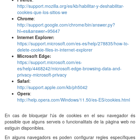
http://support.mozilla.org/es/kb/habilitar-y-deshabilitar-
cookies-que-los-sitios-we
Chrome
:
http://support.google.com/chrome/bin/answer.py?
hl=es&answer=95647
Internet Explorer:
https://support.microsoft.com/es-es/help/278835/how-to-
delete-cookie-files-in-internet-explorer
Microsoft Edge:
https://support.microsoft.com/es-
es/help/4468242/microsoft-edge-browsing-data-and-
privacy-microsoft-privacy
Safari
:
http://support.apple.com/kb/ph5042
Opera
:
http://help.opera.com/Windows/11.50/es-ES/cookies.html
En cas de bloquejar l'ús de cookies en el seu navegador és
possible que alguns serveis o funcionalitats de la pàgina web no
estiguin disponibles.
En alguns navegadors es poden configurar regles específiques