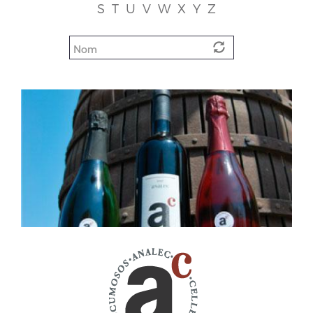
S
T
U
V
W
X
Y
Z