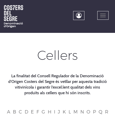
Skip
to
main
Toggle
content
naviga
Cellers
La finalitat del Consell Regulador de la Denominació
d’Origen Costers del Segre és vetllar per aquesta tradició
vitivinícola i garantir l’excel.lent qualitat dels vins
produïts als cellers que hi són inscrits.
A
B
C
D
E
F
G
H
I
J
K
L
M
N
O
P
Q
R