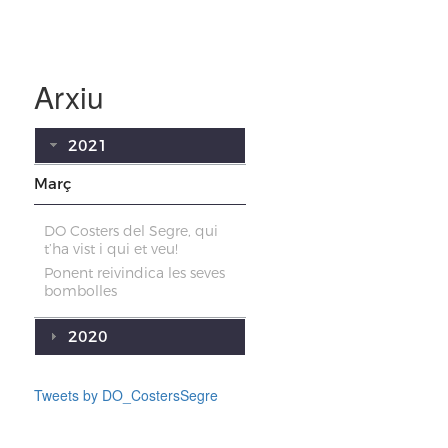
Arxiu
2021
Març
DO Costers del Segre, qui
t’ha vist i qui et veu!
Ponent reivindica les seves
bombolles
2020
Tweets by DO_CostersSegre