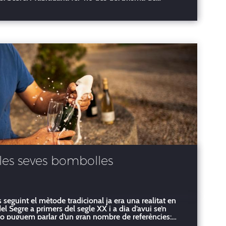
è, al cap i a la fi, jo
 les seves bombolles
seguint el mètode tradicional ja era una realitat en
el Segre a primers del segle XX i a dia d’avui se’n
no puguem parlar d’un gran nombre de referències:
 surten anualment amb el