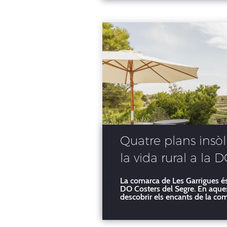
Quatre plans insòl
la vida rural a la 
La comarca de Les Garrigues és
DO Costers del Segre. En aques
descobrir els encants de la co
cadascuna de les escapades hi h