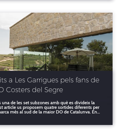
its a Les Garrigues pels fans de
DO Costers del Segre
 una de les set subzones amb què es divideix la
t article us proposem quatre sortides diferents per
marca més al sud de la major DO de Catalunya. En
a un dels set cellers de la co