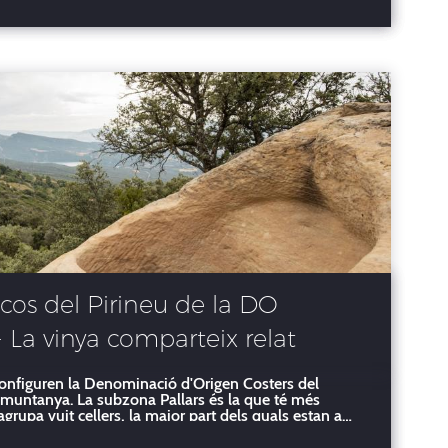
rescos del Pirineu de la DO
- La vinya comparteix relat
ls dinosauris i un producte
configuren la Denominació d'Origen Costers del
untanya. La subzona Pallars és la que té més
pcional
grupa vuit cellers, la major part dels quals estan a
entre els 450 i els 800 metres d'al