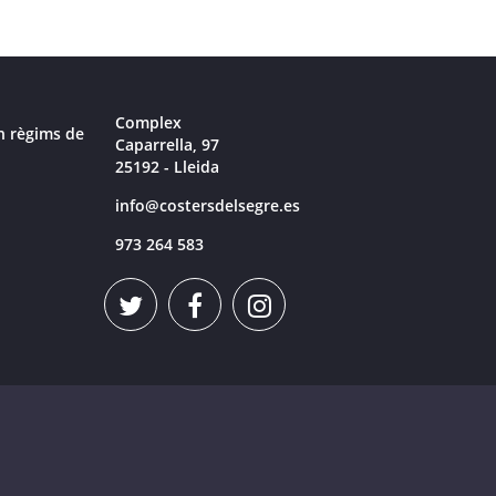
Complex
n règims de
Caparrella, 97
25192 - Lleida
info@costersdelsegre.es
973 264 583