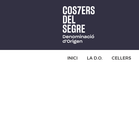
Skip
to
main
content
INICI
LA D.O.
CELLERS