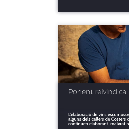
l’anàlisi personal, sobretot perqu
Ponent reivindica
L’elaboració de vins escumosos 
alguns dels cellers de Costers d
continuen elaborant, malgrat 
del total de 250 marques que