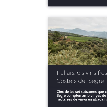
Pallars, els vins f
Costers del Segre 
amb la geologia, e
Cinc de les set subzones que 
Segre compten amb vinyes de m
gastronòmic exce
hectàrees de vinya en alçada i a
la Conca de Tremp, amb vinyes 