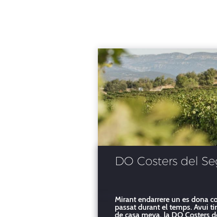
DO Costers del Segr
Mirant endarrere un es dona com
passat durant el temps. Avui tin
de casa meva, la DO Costers de