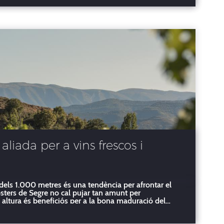
liada per a vins frescos i
 dels 1.000 metres és una tendència per afrontar el
osters de Segre no cal pujar tan amunt per
 altura és beneficiós per a la bona maduració del
raïm i els vins que en sorgeixen El clima es transforma amb