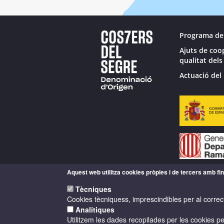
Programa de
Ajuts de coo
qualitat dels
Actuació del 
Aquest web utilitza cookies pròpies i de tercers amb fina
Tècniques
Cookies tècniquess, imprescindibles per al correc
Analítiques
Utilitzem les dades recopilades per les cookies per