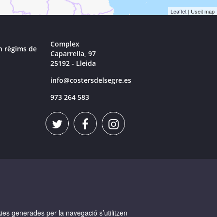
Leaflet
| Useit map
Complex
n règims de
Caparrella, 97
25192 - Lleida
info@costersdelsegre.es
973 264 583
okies generades per la navegació s’utilitzen