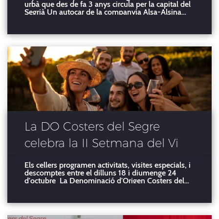
urbà que des de fa 3 anys circula per la capital del
Segrià Un autocar de la companyia Alsa-Alsina
Graells recorrerà diferents indrets de la geografia
catalana dins la ruta Vielha-Lleida a Barcelona
promocionant el vi i l’oli de qualitat certifica
La DO Costers del Segre
celebra la II Setmana del Vi
Català
Els cellers programen activitats, visites especials, i
descomptes entre el dilluns 18 i diumenge 24
d'octubre La Denominació d'Origen Costers del
Segre se suma a la celebració de la II Setmana del
Vi Català que organitza l'Institut Català de la Vinya
i el Vi (Incavi) amb la progra