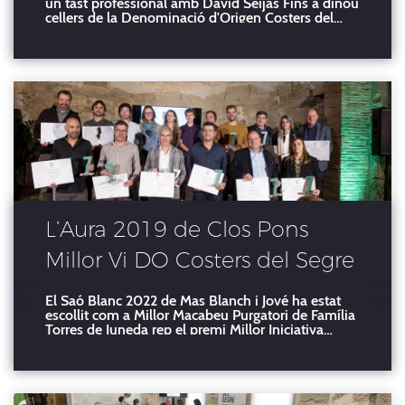
un tast professional amb David Seijas Fins a dinou
cellers de la Denominació d'Origen Costers del
Segre participaran aquest any en la Barcelona
Wine Week (BWW) entre el dilluns i el dimecres
vinent, dies 5 i 7 de febrer respectivament. Així
matei
L’Aura 2019 de Clos Pons
Millor Vi DO Costers del Segre
2023
El Saó Blanc 2022 de Mas Blanch i Jové ha estat
escollit com a Millor Macabeu Purgatori de Família
Torres de Juneda rep el premi Millor Iniciativa
Sostenible El vi negre Aura 2019 de Clos Pons
d'Albagés (100% garnatxa negra de la subzona
Garrigues), ha estat proclamat com a Millor Vi DO
Co