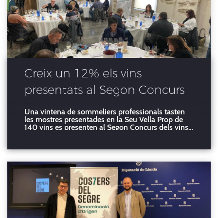
Creix un 12% els vins
presentats al Segon Concurs
de vins de la DO Costers del
Una vintena de sommeliers professionals tasten
les mostres presentades en la Seu Vella Prop de
Segre Una vintena de
140 vins es presenten al Segon Concurs dels vins
de la Denominació d'Origen Costers del Segre que
sommeliers professionals
organitza el seu Consell Regulador amb el suport
del Patronat de Promoció Econòmica de la
tasten les mostres
Diputació de L
presentades en la Seu Vella
Prop de 140 vins es
presenten al Segon Concurs