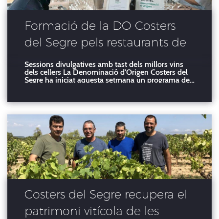
Formació de la DO Costers
del Segre pels restaurants de
Lleida
Sessions divulgatives amb tast dels millors vins
dels cellers La Denominació d'Origen Costers del
Segre ha iniciat aquesta setmana un programa de
formació en vins per una vintena de restaurants
locals, amb el suport del Patronat de Promoció
Econòmica de la Diputació de Lleida. Aquestes
sessions t
Costers del Segre recupera el
patrimoni vitícola de les