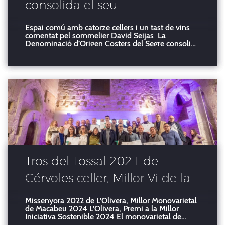
consolida el seu
posicionament a la Barcelona
Espai comú amb catorze cellers i un tast de vins
comentat pel sommelier David Seijas La
Wine Week
Denominació d’Origen Costers del Segre consolida
el seu posicionament a la Barcelona Wine Week
amb un espai comú de més de 150 metres
quadrats amb la participació de catorze cellers de
la demar
Tros del Tossal 2021 de
Cérvoles celler, Millor Vi de la
DO Costers del Segre 2024
Missenyora 2022 de L’Olivera, Millor Monovarietal
de Macabeu 2024 L’Olivera, Premi a la Millor
Iniciativa Sostenible 2024 El monovarietal de
syrah, Tros del Tossal 2021 del celler Cérvoles de la