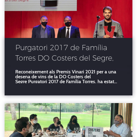
Purgatori 2017 de Família
Torres DO Costers del Segre,
millor vi de Catalunya 2021
Reconeixement als Premis Vinari 2021 per a una
desena de vins de la DO Costers del
Segre Purgatori 2017 de Família Torres, ha estat
proclamat com a Millor vi català de l'any als
Premis Vinari 2021. Per la seva part, dins dels
premis que destaquen els diferents vins DO
Costers del Segre