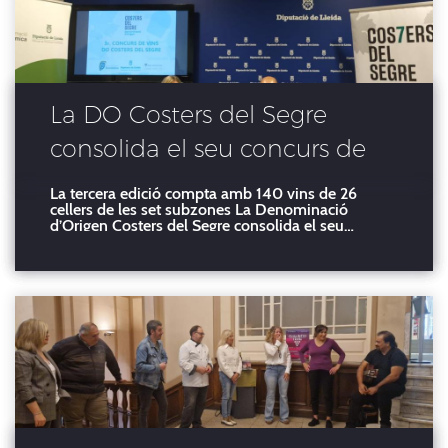
La DO Costers del Segre
consolida el seu concurs de
vins
La tercera edició compta amb 140 vins de 26
cellers de les set subzones La Denominació
d’Origen Costers del Segre consolida el seu
concurs de vins en la tercera edició amb 140 vins
presentats de 26 cellers de les set subzones,
segons ha explicat la gerenta de la denominació,
Núria Balagué, a