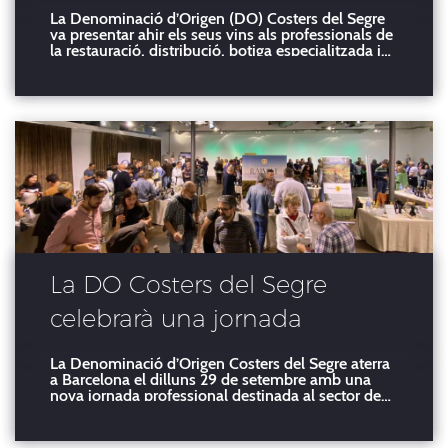
BRILLEN A BARCELONA
La Denominació d’Origen (DO) Costers del Segre
va presentar ahir els seus vins als professionals de
DAVANT MÉS DE 300
la restauració, distribució, botiga especialitzada i
sumilleria al Palau de Pedralbes de Barcelona. Al
PROFESSIONALS
llarg de la tarda s’hi varen acostar més de 300
professionals a conèixer les noves anyades i les
La DO Costers del Segre
celebrarà una jornada
professional a Barcelona
La Denominació d’Origen Costers del Segre aterra
a Barcelona el dilluns 29 de setembre amb una
nova jornada professional destinada al sector de
l’hostaleria i a distribució, així com a prescripció i
premsa especialitzada. Serà una cita
imprescindible per tastar noves anyades i novetats