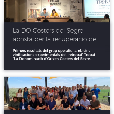
La DO Costers del Segre
aposta per la recuperació de
varietats històriques
Primers resultats del grup operatiu, amb cinc
vinificacions experimentals del ‘retrobat’ Trobat
"La Donominació d'Origen Costers del Segre
aposta decididament per la recuperació de
varietats històriques del territori; i la presentació
de les primeres vinificacions experimentals del
grup operatiu