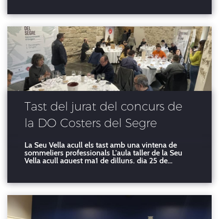
Pobla de Cérvoles (subzona Garrigues) ha estat
escollit com a Millor Vi de la DO Costers del S
Tast del jurat del concurs de
la DO Costers del Segre
La Seu Vella acull els tast amb una vintena de
sommeliers professionals L'aula taller de la Seu
Vella acull aquest ma1 de dilluns, dia 25 de
novembre, el tast del jurat format per una vintena
de sommeliers, entre els quals hi ha Toni Albiol,
qui va ser el 2023 Millor Sommelier de Catalu