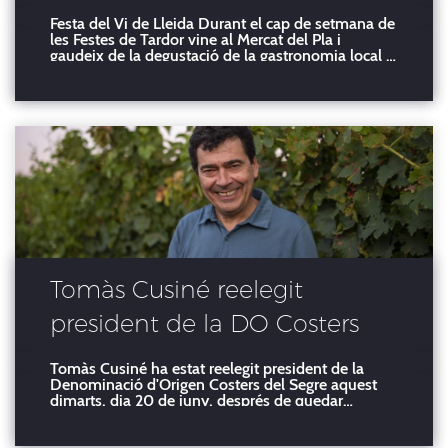
Festa del Vi de Lleida Durant el cap de setmana de
les Festes de Tardor vine al Mercat del Pla i
gaudeix de la degustació de la gastronomia local i
dels vins DO Costers del Segre Dies: Dissabte 30
setembre i Diumenge 01 octubre Horaris:
Dissabte: 12h a 24h i diumenge : 11h a 15h Lloc: Me
Tomàs Cusiné reelegit
president de la DO Costers
del Segre
Tomàs Cusiné ha estat reelegit president de la
Denominació d'Origen Costers del Segre aquest
dimarts, dia 20 de juny, després de quedar
consAtuïda la nova Junta del Consell Regulador
que està formada per: Tomàs Cusiné SL (Tomàs