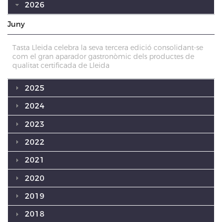
2026
Juny
Tasta Lleida celebra la seva tercera edició consolidant-se
com el gran aparador gastronòmic dels productes de
qualitat certificada de Lleida
2025
2024
2023
2022
2021
2020
2019
2018