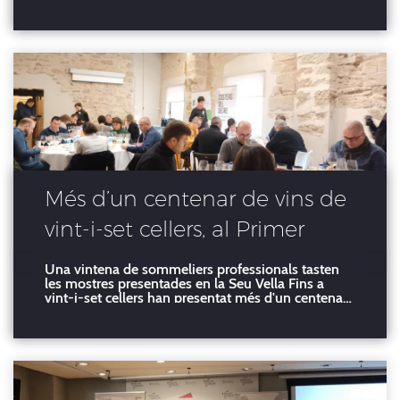
i coordinació tècnica dels Premis Vinari La
Denominació d'Origen Costers del Segre celebrarà
aquest novembre un concurs obert a tots els vins
dels
Més d’un centenar de vins de
vint-i-set cellers, al Primer
Concurs de vins de la DO
Una vintena de sommeliers professionals tasten
les mostres presentades en la Seu Vella Fins a
Costers del Segre
vint-i-set cellers han presentat més d'un centenar
de vins al Primer Concurs dels vins de la
Denominació d'Origen Costers del Segre que
organitza el seu Consell Regulador amb el suport
del Patronat de