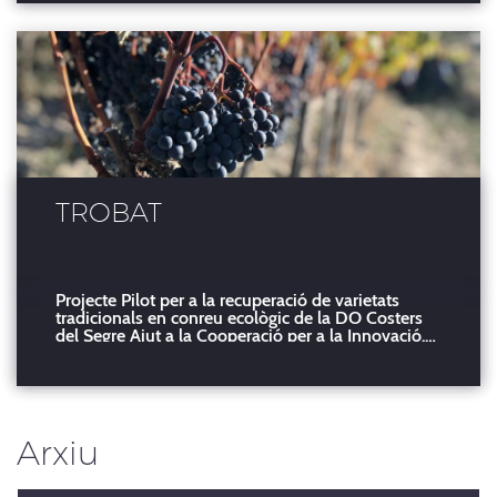
reconeguts pels prestigiosos premis Decanter
World Wine Aw
TROBAT
Projecte Pilot per a la recuperació de varietats
tradicionals en conreu ecològic de la DO Costers
del Segre Ajut a la Cooperació per a la Innovació.
Operació 16.01.01 del PDR de Catalunya 2014-
2020. El Trobat és una varietat antiga de raïm
negre molt característica de les comarques de
Ponent. S'
Arxiu