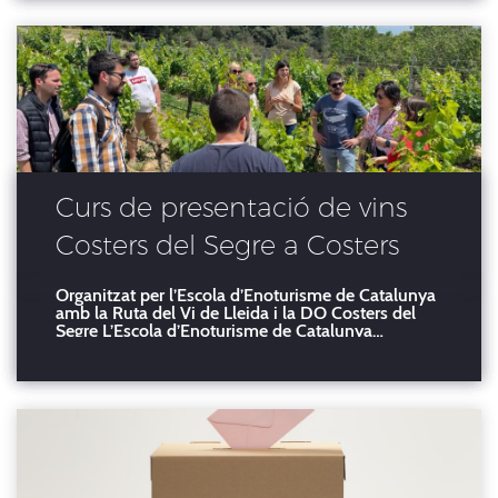
Cusiné), L'Olivera SCCL (Carles de Ahumada
Batlle), Joan Boldú Alfonso,
Curs de presentació de vins
Costers del Segre a Costers
del Sió
Organitzat per l’Escola d’Enoturisme de Catalunya
amb la Ruta del Vi de Lleida i la DO Costers del
Segre L’Escola d’Enoturisme de Catalunya
juntament amb La Ruta del Vi de Lleida i la DO
Costers del Segre han endegat avui dilluns, dia 5
de juny, al celler Costers del Sió de Balaguet el
curs