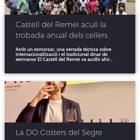
Castell del Remei acull la
trobada anual dels cellers
Costers del Segre
Amb un esmorzar, una xerrada tècnica sobre
internacionalització i el tradicional dinar de
germanor El Castell del Remei va acollir ahir
dijous, dia 19 de juny, la trobada anual dels cellers
de la Denominació d’Origen Costers del Segre. La
reunió va comptar amb un esmorzar, una xerrada
tècnic
La DO Costers del Segre