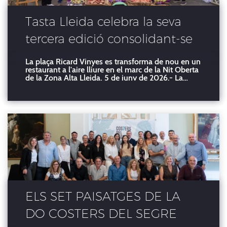
Tasta Lleida celebra la seva
tercera edició consolidant-se
com el gran aparador
La plaça Ricard Vinyes es transforma de nou en un
restaurant a l'aire lliure en el marc de la Nit Oberta
gastronòmic dels productes
de la Zona Alta Lleida, 5 de juny de 2026.- La
plaça Ricard Vinyes ha tornat a convertir-se aquest
de qualitat certificada de
divendres en un gran espai gastronòmic a l'aire
lliure amb motiu de la tercera edició del Tasta
Lleida
ELS SET PAISATGES DE LA
DO COSTERS DEL SEGRE