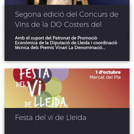
dels vins de la Denominació
d'Origen
Segona edició del Concurs de
Vins de la DO Costers del
Segre
Amb el suport del Patronat de Promoció
Econòmica de la Diputació de Lleida i coordinació
tècnica dels Premis Vinari La Denominació
d'Origen Costers del Segre celebrarà aquest
novembre la segona edició del Concurs de Vins
DO Costers del Segre. Una compe?ció oberta a
tots els vins dels dif
Festa del vi de Lleida