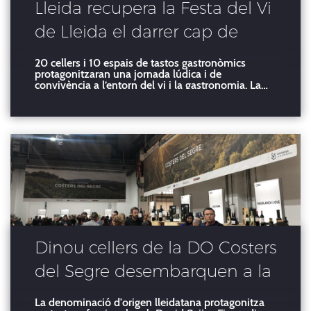
Lleida recupera la Festa del Vi
de Lleida el darrer cap de
setmana d’octubre
20 cellers i 10 espais de tastos gastronòmics
protagonitzaran una jornada lúdica i de
convivència a l’entorn del vi i la gastronomia. La
Festa del Vi de Lleida és una iniciativa de Turisme
de Lleida i hi col·laboren l’entitat Ruta del Vi de
Lleida i la DO Costers del Segre. La regidora de
Promoci
Dinou cellers de la DO Costers
del Segre desembarquen a la
fira Barcelona Wine Week
La denominació d'origen lleidatana protagonitza