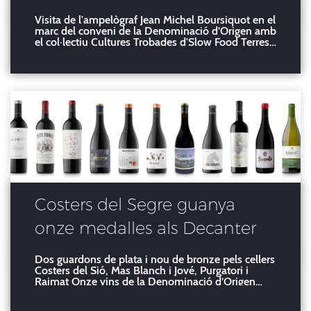
comarques de Ponent
Visita de l'ampelògraf Jean Michel Boursiquot en el
marc del conveni de la Denominació d’Origen amb
el col·lectiu Cultures Trobades d'Slow Food Terres
de Lleida La Denominació d'Origen Costers del
Segre, Slow Food Terres de Lleida - Cultures
Trobades i L'Olivera col·laboren per potenciar la
recup
Costers del Segre guanya
onze medalles als Decanter
Dos guardons de plata i nou de bronze pels cellers
Costers del Sió, Mas Blanch i Jové, Purgatori i
Raimat Onze vins de la Denominació d’Origen
Costers del Segre dels cellers Costers del Sió, Mas
Blanch i Jové, Purgatori i Raimat han estat