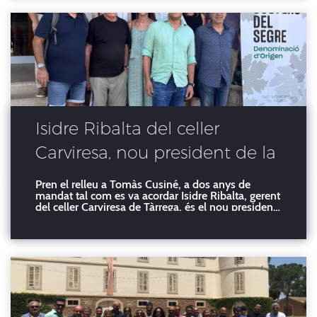
de la DO,
Isidre Ribalta del celler
Carviresa, nou president de la
DO Costers del Segre
Pren el relleu a Tomàs Cusiné, a dos anys de
mandat tal com es va acordar Isidre Ribalta, gerent
del celler Carviresa de Tàrrega, és el nou president
de la Denominació d’Origen Costers del Segre,
després que ahir dijous, dia 17 de juliol, prengués
el relleu a Tomàs Cusiné al cap de dos anys del s