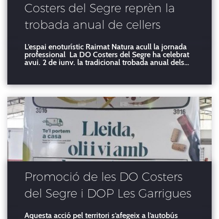
Costers del Segre reprèn la
trobada anual de cellers
L’espai enoturístic Raimat Natura acull la jornada
professional La DO Costers del Segre ha celebrat
avui, 2 de juny, la tradicional trobada anual dels
cellers que integren la denominació, un
esdeveniment que no s’havia celebrat des de feia
tres anys i que ara es reprèn. La jornada professio
Promoció de les DO Costers
del Segre i DOP Les Garrigues
en l'autocar Vielha-Barcelona
Aquesta acció pel territori s’afegeix a l’autobús