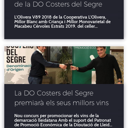
de la DO Costers del Segre
2022
L’Olivera V89 2018 de la Cooperativa L’Olivera,
Millor Blanc amb Criança i Millor Monovarietal de
Macabeu Cérvoles Estrats 2019, del celler
Cérvoles de la Pobla de Cérvoles, és el Millor Vi de
la DO Costers del Segre d'aquest 2022. El
guanyador s’anuncia aquest vespre al Cafè
La DO Costers del Segre
premiarà els seus millors vins
Nou concurs per promocionar els vins de la
demarcació lleidatana Amb el suport del Patronat
de Promoció Econòmica de la Diputació de Lleida