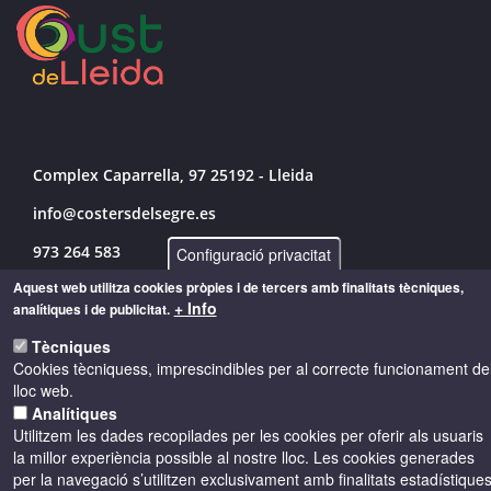
Complex Caparrella, 97 25192 - Lleida
info@costersdelsegre.es
973 264 583
Configuració privacitat
Aquest web utilitza cookies pròpies i de tercers amb finalitats tècniques,
+ Info
analítiques i de publicitat.
© Copyright 2026 - Drets reservats
Tècniques
Cookies tècniquess, imprescindibles per al correcte funcionament de
lloc web.
Accessibilitat
Avís legal
Cookies
Analítiques
Utilitzem les dades recopilades per les cookies per oferir als usuaris
la millor experiència possible al nostre lloc. Les cookies generades
Política de privacitat
per la navegació s’utilitzen exclusivament amb finalitats estadístique