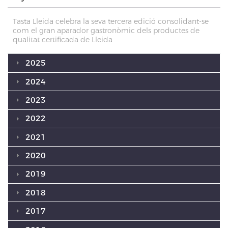
Tasta Lleida celebra la seva tercera edició consolidant-se
com el gran aparador gastronòmic dels productes de
qualitat certificada de Lleida
2025
2024
2023
2022
2021
2020
2019
2018
2017