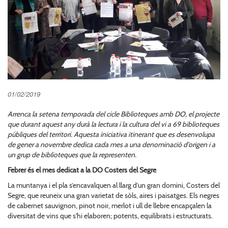
01/02/2019
Arrenca la setena temporada del cicle Biblioteques amb DO, el projecte
que durant aquest any durà la lectura i la cultura del vi a 69 biblioteques
públiques del territori. Aquesta iniciativa itinerant que es desenvolupa
de gener a novembre dedica cada mes a una denominació d’origen i a
un grup de biblioteques que la representen.
Febrer és el mes dedicat a la DO Costers del Segre
La muntanya i el pla s’encavalquen al llarg d’un gran domini, Costers del
Segre, que reuneix una gran varietat de sòls, aires i paisatges. Els negres
de cabernet sauvignon, pinot noir, merlot i ull de llebre encapçalen la
diversitat de vins que s'hi elaboren; potents, equilibrats i estructurats.