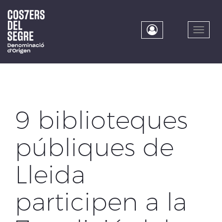
Skip
to
main
Toggle
content
naviga
9 biblioteques
públiques de
Lleida
participen a la