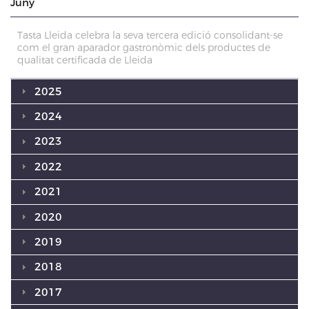
Juny
Tasta Lleida celebra la seva tercera edició consolidant-se
com el gran aparador gastronòmic dels productes de
qualitat certificada de Lleida
2025
2024
2023
2022
2021
2020
2019
2018
2017