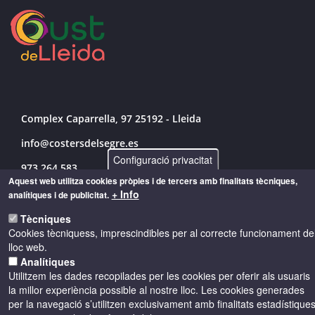
Complex Caparrella, 97 25192 - Lleida
info@costersdelsegre.es
Configuració privacitat
973 264 583
Aquest web utilitza cookies pròpies i de tercers amb finalitats tècniques,
+ Info
analítiques i de publicitat.
Tècniques
© Copyright 2026 - Drets reservats
Cookies tècniquess, imprescindibles per al correcte funcionament de
lloc web.
Accessibilitat
Avís legal
Cookies
Analítiques
Utilitzem les dades recopilades per les cookies per oferir als usuaris
la millor experiència possible al nostre lloc. Les cookies generades
Política de privacitat
per la navegació s’utilitzen exclusivament amb finalitats estadístique