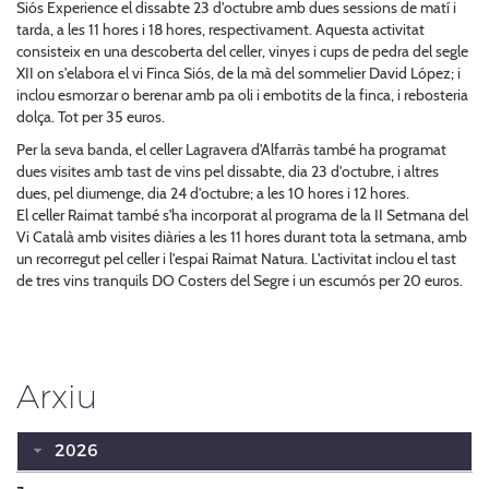
Siós Experience el dissabte 23 d'octubre amb dues sessions de matí i
tarda, a les 11 hores i 18 hores, respectivament. Aquesta activitat
consisteix en una descoberta del celler, vinyes i cups de pedra del segle
XII on s'elabora el vi Finca Siós, de la mà del sommelier David López; i
inclou esmorzar o berenar amb pa oli i embotits de la finca, i rebosteria
dolça. Tot per 35 euros.
Per la seva banda, el celler Lagravera d'Alfarràs també ha programat
dues visites amb tast de vins pel dissabte, dia 23 d'octubre, i altres
dues, pel diumenge, dia 24 d'octubre; a les 10 hores i 12 hores.
El celler Raimat també s'ha incorporat al programa de la II Setmana del
Vi Català amb visites diàries a les 11 hores durant tota la setmana, amb
un recorregut pel celler i l'espai Raimat Natura. L'activitat inclou el tast
de tres vins tranquils DO Costers del Segre i un escumós per 20 euros.
Arxiu
2026