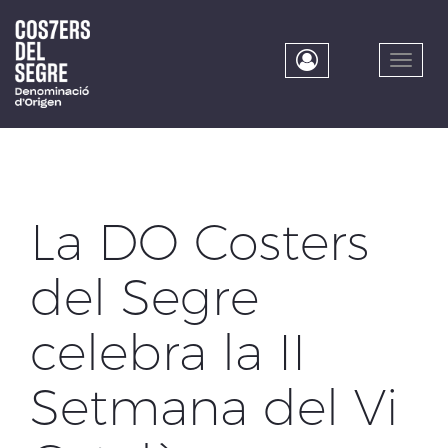
Skip
to
main
Toggle
content
naviga
La DO Costers
del Segre
celebra la II
Setmana del Vi