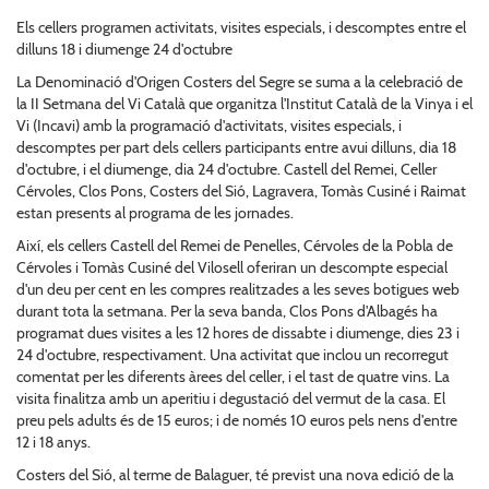
Els cellers programen activitats, visites especials, i descomptes entre el
dilluns 18 i diumenge 24 d'octubre
La Denominació d'Origen Costers del Segre se suma a la celebració de
la II Setmana del Vi Català que organitza l'Institut Català de la Vinya i el
Vi (Incavi) amb la programació d'activitats, visites especials, i
descomptes per part dels cellers participants entre avui dilluns, dia 18
d'octubre, i el diumenge, dia 24 d'octubre. Castell del Remei, Celler
Cérvoles, Clos Pons, Costers del Sió, Lagravera, Tomàs Cusiné i Raimat
estan presents al programa de les jornades.
Així, els cellers Castell del Remei de Penelles, Cérvoles de la Pobla de
Cérvoles i Tomàs Cusiné del Vilosell oferiran un descompte especial
d'un deu per cent en les compres realitzades a les seves botigues web
durant tota la setmana. Per la seva banda, Clos Pons d'Albagés ha
programat dues visites a les 12 hores de dissabte i diumenge, dies 23 i
24 d'octubre, respectivament. Una activitat que inclou un recorregut
comentat per les diferents àrees del celler, i el tast de quatre vins. La
visita finalitza amb un aperitiu i degustació del vermut de la casa. El
preu pels adults és de 15 euros; i de només 10 euros pels nens d'entre
12 i 18 anys.
Costers del Sió, al terme de Balaguer, té previst una nova edició de la