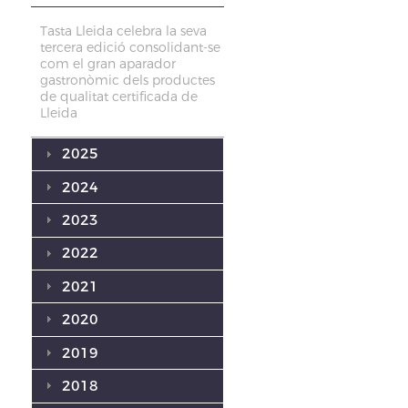
Tasta Lleida celebra la seva
tercera edició consolidant-se
com el gran aparador
gastronòmic dels productes
de qualitat certificada de
Lleida
2025
2024
2023
2022
2021
2020
2019
2018