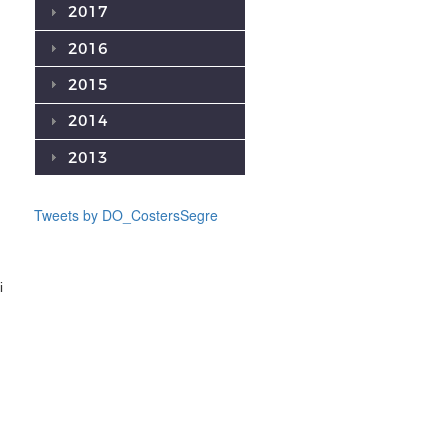
2017
2016
2015
2014
2013
Tweets by DO_CostersSegre
i