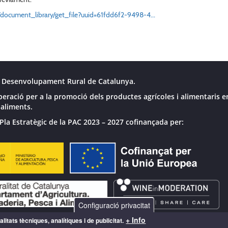
c/document_library/get_file?uuid=61fdd6f2-9498-4...
 Desenvolupament Rural de Catalunya.
peració per a la promoció dels productes agrícoles i alimentaris e
 aliments.
Pla Estratègic de la PAC 2023 – 2027 cofinançada per:
Configuració privacitat
+ Info
litats tècniques, analítiques i de publicitat.