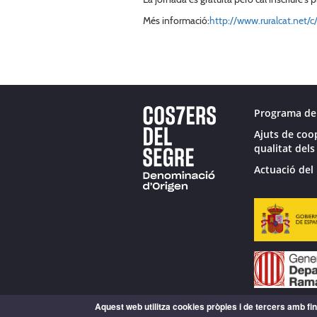
Més informació:
http://www.ruralcat.net/
Programa de
Ajuts de coo
qualitat dels
Actuació del 
Aquest web utilitza cookies pròpies i de tercers amb fina