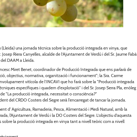
ú (Lleida) una jornada tècnica sobre la producció integrada en vinya, que
. Josep Riera Canyelles, alcalde de l’Ajuntament de Verdú i del Sr. Jaume Fabà
ls del DAAM a Lleida.
ncesc Miret Benet, coordinador de Producció Integrada que ens parlarà de
ió, objectius, normativa, organització i funcionament"; la Sra. Carme
olupament vitícola de l’INCAVI que ho farà sobre la "Producció integrada
cniques específiques i quadern d’explotació" i del Sr. Josep Serra Pla, enòleg 
à de "La producció integrada, necessitat o consciència?"
sident del CRDO Costers del Segre serà l'encarregat de tancar la jornada.
nt d' Agricultura, Ramaderia, Pesca, Alimentació i Medi Natural, amb la
grada, l'Ajuntament de Verdú i la DO Costers del Segre. L’objectiu d’aquesta
sobre la producció integrada en vinya tant a nivell teòric com a nivell
 prèviament.