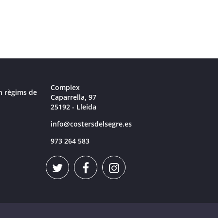
Complex
n règims de
Caparrella, 97
25192 - Lleida
info@costersdelsegre.es
973 264 583