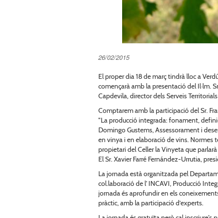
26/02/2015
El proper dia 18 de març tindrà lloc a Verd
començarà amb la presentació del Il·lm. Sr
Capdevila, director dels Serveis Territoria
Comptarem amb la participació del Sr. Fra
"La producció integrada: fonament, definic
Domingo Gustems, Assessorament i desenv
en vinya i en elaboració de vins. Normes tè
propietari del Celler la Vinyeta que parlar
El Sr. Xavier Farré Fernández-Urrutia, pre
La jornada està organitzada pel Departame
col.laboració de l' INCAVI, Producció Inte
jornada és aprofundir en els coneixements 
pràctic, amb la participació d’experts.
La jornada és gratuïta però cal inscriure's