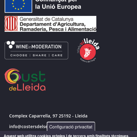
Complex Caparrella, 97 25192 - Lleida
Configuració privacitat
info@costersdelsegre.es
Aquest web utilitza cookies pròpies i de tercers amb finalitats tècniques,