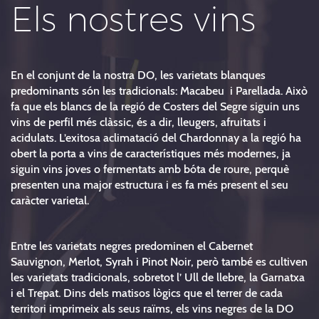
Els nostres vins
En el conjunt de la nostra DO, les varietats blanques
predominants són les tradicionals: Macabeu i Parellada. Això
fa que els blancs de la regió de Costers del Segre siguin uns
vins de perfil més clàssic, és a dir, lleugers, afruitats i
acidulats. L’exitosa aclimatació del Chardonnay a la regió ha
obert la porta a vins de característiques més modernes, ja
siguin vins joves o fermentats amb bóta de roure, perquè
presenten una major estructura i es fa més present el seu
caràcter varietal.
Entre les varietats negres predominen el Cabernet
Sauvignon, Merlot, Syrah i Pinot Noir, però també es cultiven
les varietats tradicionals, sobretot l’ Ull de llebre, la Garnatxa
i el Trepat. Dins dels matisos lògics que el terrer de cada
territori imprimeix als seus raïms, els vins negres de la DO