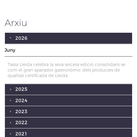
Arxiu
2026
Juny
Tasta Lleida celebra la seva tercera edició consolidant-se
com el gran aparador gastronòmic dels productes de
qualitat certificada de Lleida
2025
2024
2023
2022
2021