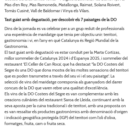
Mas d’en Roy, Mas Ramoneda, Matallonga, Raimat, Solana Roivert,
Tomàs Cusiné, Vall de Baldomar i Vinya els Vilars.
Tast guiat amb degustació, per descobrir els 7 paisatges de la DO
Dins de la jornada es va celebrar per a un grup reduït de professionals
una experiència de maridatge que tenia per objectiu unir: territori,
gastronomia i vi, en l’any en què Catalunya és Regió Mundial de la
Gastronomia.
El tast guiat amb degustació va estar conduït per la Marta Cortizas,
millor sommelier de Catalunya 2024 i d’Espanya 2025, i sommelier del
restaurant ‘El Celler de Can Roca’, que ha destacat “la DO Costers del
Segre és una DO que dona mostra de les moltes sensacions del territori
que es poden transmetre a través del seu vi i el seu paisatge”. La
selecció de vins del maridatge corresponia als guanyadors del darrer
concurs de la DO que varen rebre una qualitat d’excel·lència.
Els vins de la DO Costers del Segre es van complementar amb les
creacions culinàries del restaurant Saroa de Lleida, continuant amb la
seva aposta per la cuina tradicional i de territori, amb una proposta on
es van ressaltar els productes gastronòmics amb denominació d’origen
i indicació geogràfica protegida (IGP) del territori com l’oli d’oliva,
formatges, fruita, carn o fruita seca.