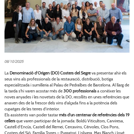
08/10/2025
La
Denominació d’Origen (DO) Costers del Segre
va presentar ahir els
seus vins als professionals de la restauració, distribució, botiga
especialitzada i sumilleria al Palau de Pedralbes de Barcelona. Al llarg de
la tarda s’hi varen acostar més de
300 professionals
a conèixer les
noves anyades i les novetats de la DO, recollits en unes referències que
anaven des de la frescor dels vins d’alçada fins a la potència dels
cupatges de les terres d’interior.
Els assistents van poder tastar
més d’un centenar de referències dels 19
cellers
que varen participar de la jornada: Boldú Viticultors, Carviresa,
Castell d’Encús, Castell del Remei, Cercavins, Cérvoles, Clos Pons,
Costers del Sió, Família Torres – Purgatori, L’olivera, Mas Blanch i Jové,