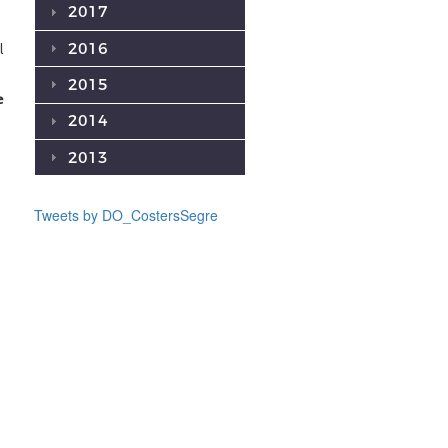
2017
2016
l
2015
e
2014
2013
Tweets by DO_CostersSegre