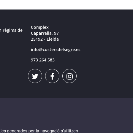
Complex
n règims de
Caparrella, 97
25192 - Lleida
info@costersdelsegre.es
973 264 583
okies generades per la navegació s’utilitzen