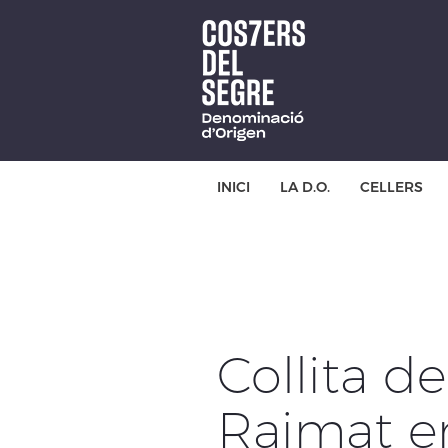
Skip
to
main
content
INICI
LA D.O.
CELLERS
Collita d
Raimat e