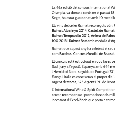
La 46a edició del concurs International W
Olympia, va donar a conèixer el passat 18 
Segre, ha estat guardonat amb 10 medalles
Els vins del celler Raimat reconeguts són:
Raimat Albarinyo 2014, Castell de Raimat
Raimat Tempranillo 2012, Ànima de Raima
100 2013 i Raimat Brut
amb medalla d’
Ar
Raimat que aquest any ha celebrat el seu
com Bacchus, Concurs Mundial de Brussel.l
El concurs està estructurat en dos fases s
Sud (juny a l’agost). Espanya amb 644 med
l’Hemisferi Nord, seguida de Portugal (231
França i Itàlia es coneixeran el proper dia
Argent destacat, 623 Argent i 911 de Bron
L’ International Wine & Spirit Competition
cercar, recompensar i promocionar els millo
incessant d’Excel•lència que porta a terme