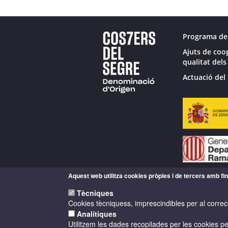
Programa de
Ajuts de coo
qualitat dels
Actuació del 
Aquest web utilitza cookies pròpies i de tercers amb fina
Tècniques
Cookies tècniquess, imprescindibles per al correc
Analítiques
Utilitzem les dades recopilades per les cookies per