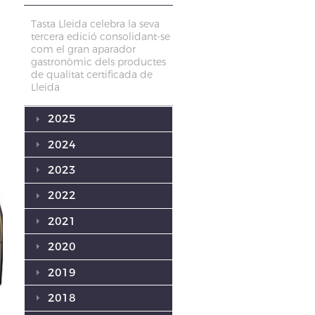
Tasta Lleida celebra la seva
tercera edició consolidant-se
com el gran aparador
gastronòmic dels productes
de qualitat certificada de
Lleida
2025
2024
2023
2022
2021
2020
2019
2018