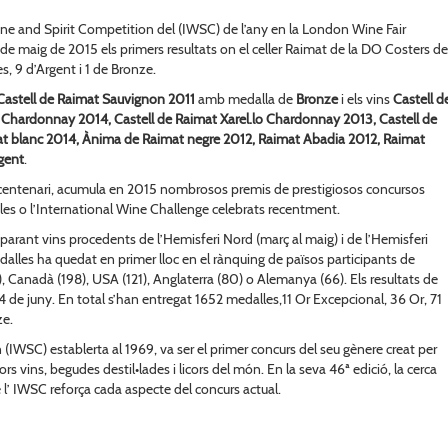
ine and Spirit Competition del (IWSC) de l’any en la London Wine Fair
de maig de 2015 els primers resultats on el celler Raimat de la DO Costers de
, 9 d’Argent i 1 de Bronze.
Castell de Raimat Sauvignon 2011
amb medalla de
Bronze
i els vins
Castell d
 Chardonnay 2014, Castell de Raimat Xarel.lo Chardonnay 2013, Castell de
t blanc 2014, Ànima de Raimat negre 2012, Raimat Abadia 2012, Raimat
gent
.
 centenari, acumula en 2015 nombrosos premis de prestigiosos concursos
es o l’International Wine Challenge celebrats recentment.
eparant vins procedents de l’Hemisferi Nord (març al maig) i de l’Hemisferi
alles ha quedat en primer lloc en el rànquing de països participants de
), Canadà (198), USA (121), Anglaterra (80) o Alemanya (66). Els resultats de
 14 de juny. En total s’han entregat 1652 medalles,11 Or Excepcional, 36 Or, 71
ze.
 (IWSC) establerta al 1969, va ser el primer concurs del seu gènere creat per
rs vins, begudes destil•lades i licors del món. En la seva 46ª edició, la cerca
 l’ IWSC reforça cada aspecte del concurs actual.