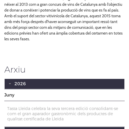
néixer al 2013 com a gran concurs de vins de Catalunya amb l'objectiu
de donar a conèixer i potenciar la producció de vins que es fa al país.
Amb el suport del sector vitivinícola de Catalunya, aquest 2015 torna
amb més força després d'haver aconseguit un important ressò tant
dins del propi sector com als mitjans de comunicació, que en les
edicions prèvies han ofert una àmplia cobertura del certamen en totes
les seves fases.
Arxiu
2026
Juny
Tasta Lleida celebra la seva tercera edició consolidant-se
com el gran aparador gastronòmic dels productes de
qualitat certificada de Lleida