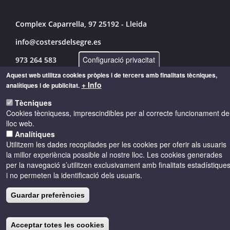
Complex Caparrella, 97 25192 - Lleida
info@costersdelsegre.es
Configuració privacitat
973 264 583
Aquest web utilitza cookies pròpies i de tercers amb finalitats tècniques,
+ Info
analítiques i de publicitat.
© Copyright 2026 - Drets reservats
Tècniques
Cookies tècniquess, imprescindibles per al correcte funcionament de
lloc web.
Accessibilitat
Avís legal
Cookies
Analítiques
Utilitzem les dades recopilades per les cookies per oferir als usuaris
la millor experiència possible al nostre lloc. Les cookies generades
Política de privacitat
per la navegació s’utilitzen exclusivament amb finalitats estadístique
i no permeten la identificació dels usuaris.
Guardar preferències
Acceptar totes les cookies