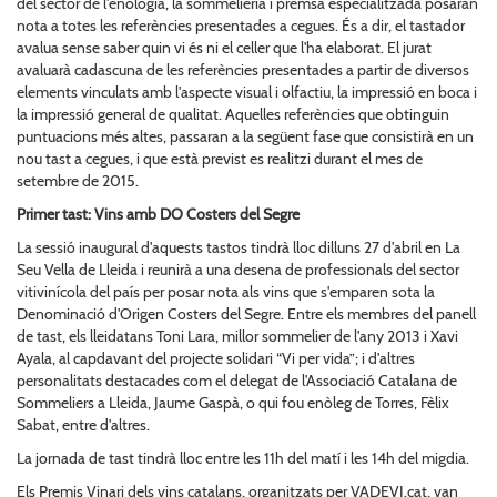
del sector de l'enologia, la sommelieria i premsa especialitzada posaran
nota a totes les referències presentades a cegues. És a dir, el tastador
avalua sense saber quin vi és ni el celler que l'ha elaborat. El jurat
avaluarà cadascuna de les referències presentades a partir de diversos
elements vinculats amb l'aspecte visual i olfactiu, la impressió en boca i
la impressió general de qualitat. Aquelles referències que obtinguin
puntuacions més altes, passaran a la següent fase que consistirà en un
nou tast a cegues, i que està previst es realitzi durant el mes de
setembre de 2015.
Primer tast: Vins amb DO Costers del Segre
La sessió inaugural d'aquests tastos tindrà lloc dilluns 27 d'abril en La
Seu Vella de Lleida i reunirà a una desena de professionals del sector
vitivinícola del país per posar nota als vins que s'emparen sota la
Denominació d'Origen Costers del Segre. Entre els membres del panell
de tast, els lleidatans Toni Lara, millor sommelier de l'any 2013 i Xavi
Ayala, al capdavant del projecte solidari “Vi per vida”; i d'altres
personalitats destacades com el delegat de l'Associació Catalana de
Sommeliers a Lleida, Jaume Gaspà, o qui fou enòleg de Torres, Fèlix
Sabat, entre d'altres.
La jornada de tast tindrà lloc entre les 11h del matí i les 14h del migdia.
Els Premis Vinari dels vins catalans, organitzats per VADEVI.cat, van