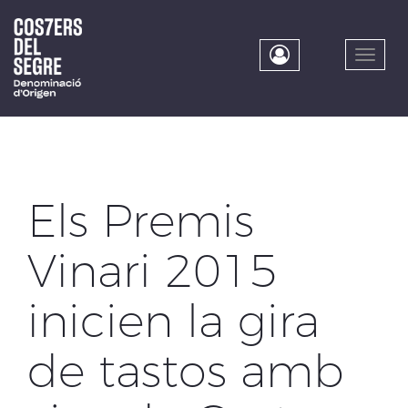
Skip
to
main
Toggle
content
naviga
Els Premis
Vinari 2015
inicien la gira
de tastos amb