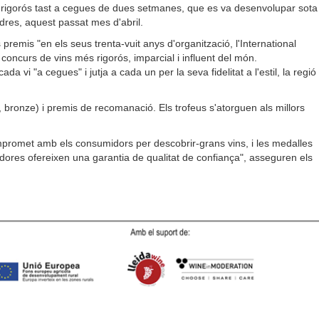
n rigorós tast a cegues de dues setmanes, que es va desenvolupar sota
dres, aquest passat mes d'abril.
remis "en els seus trenta-vuit anys d'organització, l'International
concurs de vins més rigorós, imparcial i influent del món.
a vi "a cegues" i jutja a cada un per la seva fidelitat a l'estil, la regió 
, bronze) i premis de recomanació. Els trofeus s'atorguen als millors
mpromet amb els consumidors per descobrir-grans vins, i les medalles
ores ofereixen una garantia de qualitat de confiança", asseguren els