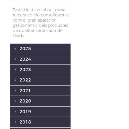
Tasta Lleida celebra la seva
tercera edició consolidant-se
com el gran aparador
gastronòmic dels productes
de qualitat certificada de
Lleida
2025
2024
2023
2022
2021
2020
2019
2018