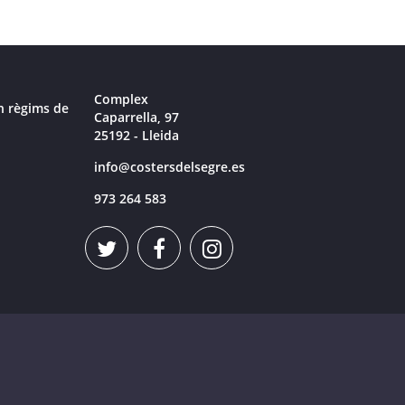
Complex
n règims de
Caparrella, 97
25192 - Lleida
info@costersdelsegre.es
973 264 583