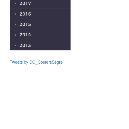
2017
2016
2015
2014
2013
Tweets by DO_CostersSegre
r