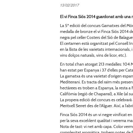
13/02/2017
El vi Finca Siós 2014 guardonat amb una 
La 5ª edició del concurs Garnatxes del Món 
medalla de bronze el vi Finca Siós 2014 de
negra pel celler Costers del Sió de Balague
El certamen està organitzat pel Consell Int
en la llista de les varietats internacionals,
vins dolços naturals, vins de licor, etc.).
En total s’han atorgat 213 medalles: 104 M
han estat per Espanya i 37 d’elles per Cat
La garnatxa és una varietat d'origen espa
Mediterrani. Es tracta del raïm més pre
hectàrees es troben a Espanya, la resta a Fr
Califòrnia (regió de Chaparral), a Xile (al s
La propera edició del concurs es celebrarà 
Meritxell Serret des de l’Alguer. Així, a l’ab
Finca Siós 2014 és un vi negre vinificat en 
per la seva excel•lent qualitat i verema ma
Nota de tast: vi net amb capa. Color verme
complexitat aromàtica, trobem notes de fru