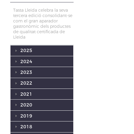
Tasta Lleida celebra la seva
tercera edició consolidant-se
com el gran aparador
gastronòmic dels productes
de qualitat certificada de
Lleida
2025
2024
2023
2022
2021
2020
2019
2018