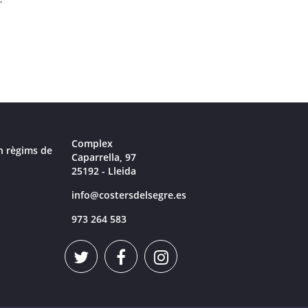
Complex
n règims de
Caparrella, 97
25192 - Lleida
info@costersdelsegre.es
973 264 583