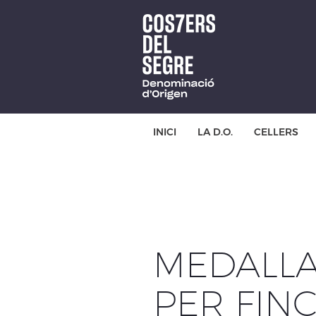
Skip
to
main
content
INICI
LA D.O.
CELLERS
MEDALLA
PER FINC