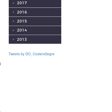
2017
2016
2015
2014
2013
Tweets by DO_CostersSegre
l
s
;