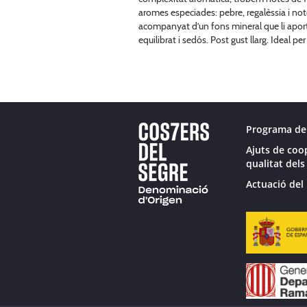
aromes especiades: pebre, regalèssia i no
acompanyat d’un fons mineral que li aporta
equilibrat i sedós. Post gust llarg. Ideal p
Programa de
Ajuts de coo
qualitat dels
Actuació del 