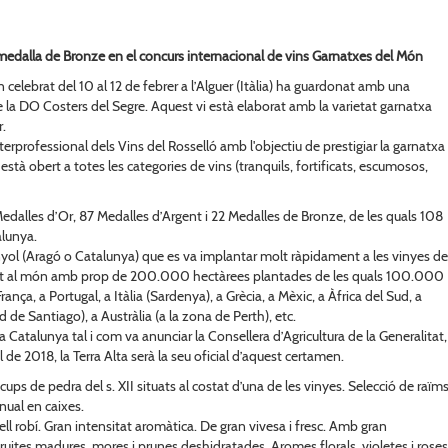
medalla de Bronze en el concurs internacional de vins Garnatxes del Món
celebrat del 10 al 12 de febrer a l’Alguer (Itàlia) ha guardonat amb una
 la DO Costers del Segre. Aquest vi està elaborat amb la varietat garnatxa
r.
erprofessional dels Vins del Rosselló amb l'objectiu de prestigiar la garnatxa
 i està obert a totes les categories de vins (tranquils, fortificats, escumosos,
edalles d’Or, 87 Medalles d’Argent i 22 Medalles de Bronze, de les quals 108
alunya.
nyol (Aragó o Catalunya) que es va implantar molt ràpidament a les vinyes de
sent al món amb prop de 200.000 hectàrees plantades de les quals 100.000
ança, a Portugal, a Itàlia (Sardenya), a Grècia, a Mèxic, a Àfrica del Sud, a
ud de Santiago), a Austràlia (a la zona de Perth), etc.
a Catalunya tal i com va anunciar la Consellera d’Agricultura de la Generalitat,
ril de 2018, la Terra Alta serà la seu oficial d’aquest certamen.
cups de pedra del s. XII situats al costat d’una de les vinyes. Selecció de raïm
nual en caixes.
ll robí. Gran intensitat aromàtica. De gran vivesa i fresc. Amb gran
ites madures, mores i prunes deshidratades. Aromes florals, violetes i roses