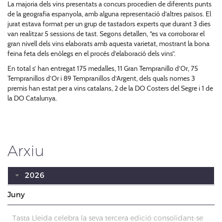
La majoria dels vins presentats a concurs procedien de diferents punts
de la geografia espanyola, amb alguna representació d’altres països. El
jurat estava format per un grup de tastadors experts que durant 3 dies
van realitzar 5 sessions de tast. Segons detallen, “es va corroborar el
gran nivell dels vins elaborats amb aquesta varietat, mostrant la bona
feina feta dels enòlegs en el procés d’elaboració dels vins”.
En total s’ han entregat 175 medalles, 11 Gran Tempranillo d’Or, 75
Tempranillos d’Or i 89 Tempranillos d’Argent, dels quals nomes 3
premis han estat per a vins catalans, 2 de la DO Costers del Segre i 1 de
la DO Catalunya.
Arxiu
2026
Juny
Tasta Lleida celebra la seva tercera edició consolidant-se