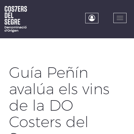
Skip
to
main
Toggle
content
naviga
Guía Peñín
avalúa els vins
de la DO
Costers del