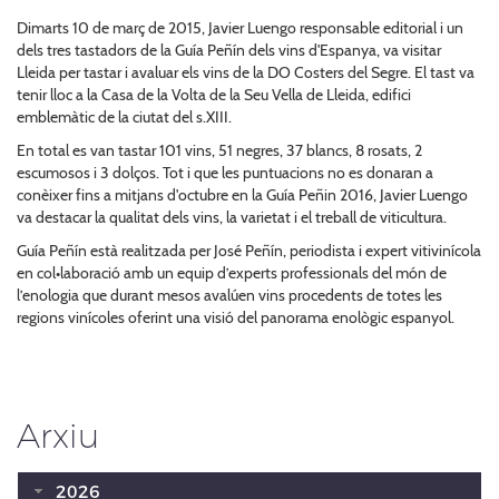
Dimarts 10 de març de 2015, Javier Luengo responsable editorial i un
dels tres tastadors de la Guía Peñín dels vins d'Espanya, va visitar
Lleida per tastar i avaluar els vins de la DO Costers del Segre. El tast va
tenir lloc a la Casa de la Volta de la Seu Vella de Lleida, edifici
emblemàtic de la ciutat del s.XIII.
En total es van tastar 101 vins, 51 negres, 37 blancs, 8 rosats, 2
escumosos i 3 dolços. Tot i que les puntuacions no es donaran a
conèixer fins a mitjans d'octubre en la Guía Peñin 2016, Javier Luengo
va destacar la qualitat dels vins, la varietat i el treball de viticultura.
Guía Peñín està realitzada per José Peñín, periodista i expert vitivinícola
en col•laboració amb un equip d’experts professionals del món de
l’enologia que durant mesos avalúen vins procedents de totes les
regions vinícoles oferint una visió del panorama enològic espanyol.
Arxiu
2026