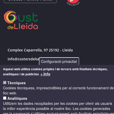
Complex Caparrella, 97 25192 - Lleida
info@costersdelsegre.es
Configuració privacitat
973 264 583
Aquest web utilitza cookies pròpies i de tercers amb finalitats tècniques,
+ Info
analítiques i de publicitat.
Tècniques
Cookies tècniquess, imprescindibles per al correcte funcionament de
© Copyright 2026 - Drets reservats
lloc web.
Analítiques
Accessibilitat
Avís legal
Cookies
Utilitzem les dades recopilades per les cookies per oferir als usuaris
la millor experiència possible al nostre lloc. Les cookies generades
per la navegació s’utilitzen exclusivament amb finalitats estadístique