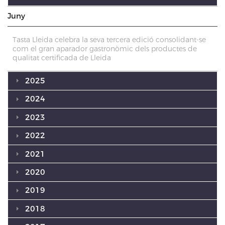
Juny
Tasta Lleida celebra la seva tercera edició consolidant-se
com el gran aparador gastronòmic dels productes de
qualitat certificada de Lleida
2025
2024
2023
2022
2021
2020
2019
2018