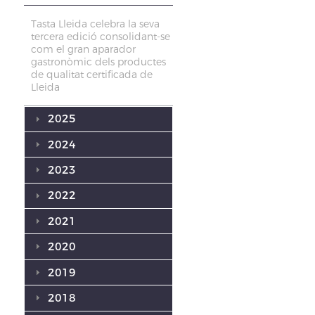
Tasta Lleida celebra la seva
tercera edició consolidant-se
com el gran aparador
gastronòmic dels productes
de qualitat certificada de
Lleida
2025
2024
2023
2022
2021
2020
2019
2018