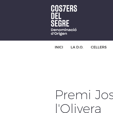
Skip
to
main
content
INICI
LA D.O.
CELLERS
Premi Jos
l'Olivera