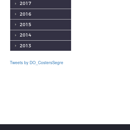
2017
2016
2015
2014
2013
Tweets by DO_CostersSegre