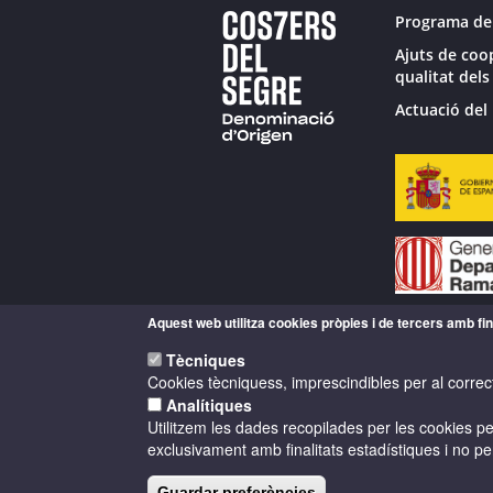
Programa de
Ajuts de coo
qualitat dels
Actuació del 
Aquest web utilitza cookies pròpies i de tercers amb fina
Tècniques
Cookies tècniquess, imprescindibles per al correc
Analítiques
Utilitzem les dades recopilades per les cookies per
exclusivament amb finalitats estadístiques i no pe
Guardar preferències