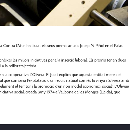
Contra l’Atur, ha lliurat els seus premis anuals Josep M. Piñol en el Palau
èixer les millors iniciatives per a la inserció laboral. Els premis tenen dues
a la millor trajectòria.
er a la cooperativa L’Olivera. El Jurat explica que aquesta entitat mereix el
ial que combina l’explotació d’un recurs natural com és la vinya i l’olivera amb
relament al territori i la promoció d’un nou model econòmic i social”. L’Olivera
iniciativa social, creada l’any 1974 a Vallbona de les Monges (Lleida), que