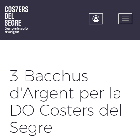
Skip
to
main
Toggle
content
naviga
3 Bacchus
d'Argent per la
DO Costers del
Segre