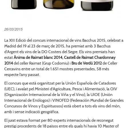
26/03/2015
La XIII Edició del concurs internacional de vins Bacchus 2015, celebrat a
Madrid del 19 al 23 de març de 2015, ha premiat amb 3 Bacchus
d’Argent els vins de la DO Costers del Segre. Els vins premiats han
estat
Ànima de Raimat blanc 2014, Castell de Raimat Chardonnay
2014
del celler Raimat (Grup Codorniu) i
Bru de Verdú 2012
de Celler
Cercavins entre un total de 1.651 mostres presentades, 58 més
respecte l’any passat.
El concurs que està organitzat per la Unión Española de Catadores
(UEC), i avalat pel Ministeri d’Agricultura, Pesca i Alimentació, la OIV
(Organización Internacional de la Viña y el Vino), la UIOE (Unión
Internacional de Enólogos) i VINOFED (Federación Mundial de Grandes
Concursos de Vinos y Espirituosos) està obert a tots els vins del món,
amb i sense indicació geogràfica.
El jurat estava format per 80 experts internacionals de reconegut
prestigi procedents de 18 països entre els quals hi havia 10 Master of