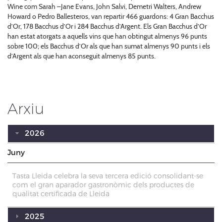
Wine com Sarah –Jane Evans, John Salvi, Demetri Walters, Andrew
Howard o Pedro Ballesteros, van repartir 466 guardons: 4 Gran Bacchus
d’Or, 178 Bacchus d’Or i 284 Bacchus d’Argent. Els Gran Bacchus d’Or
han estat atorgats a aquells vins que han obtingut almenys 96 punts
sobre 100; els Bacchus d’Or als que han sumat almenys 90 punts i els
d’Argent als que han aconseguit almenys 85 punts.
Arxiu
2026
Juny
Tasta Lleida celebra la seva tercera edició consolidant-se
com el gran aparador gastronòmic dels productes de
qualitat certificada de Lleida
2025