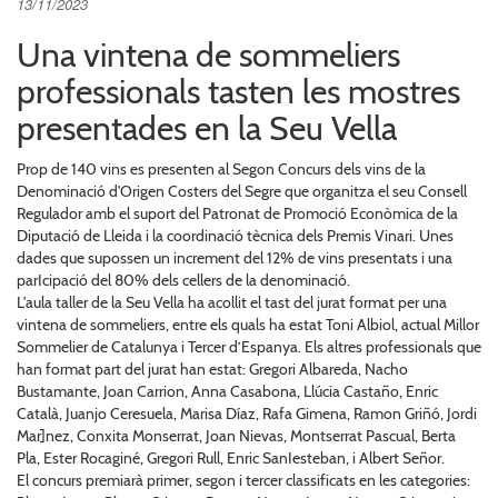
13/11/2023
Una vintena de sommeliers
professionals tasten les mostres
presentades en la Seu Vella
Prop de 140 vins es presenten al Segon Concurs dels vins de la
Denominació d'Origen Costers del Segre que organitza el seu Consell
Regulador amb el suport del Patronat de Promoció Econòmica de la
Diputació de Lleida i la coordinació tècnica dels Premis Vinari. Unes
dades que supossen un increment del 12% de vins presentats i una
parIcipació del 80% dels cellers de la denominació.
L'aula taller de la Seu Vella ha acollit el tast del jurat format per una
vintena de sommeliers, entre els quals ha estat Toni Albiol, actual Millor
Sommelier de Catalunya i Tercer d’Espanya. Els altres professionals que
han format part del jurat han estat: Gregori Albareda, Nacho
Bustamante, Joan Carrion, Anna Casabona, Llúcia Castaño, Enric
Català, Juanjo Ceresuela, Marisa Díaz, Rafa Gimena, Ramon Griñó, Jordi
Mar]nez, Conxita Monserrat, Joan Nievas, Montserrat Pascual, Berta
Pla, Ester Rocaginé, Gregori Rull, Enric SanIesteban, i Albert Señor.
El concurs premiarà primer, segon i tercer classificats en les categories: