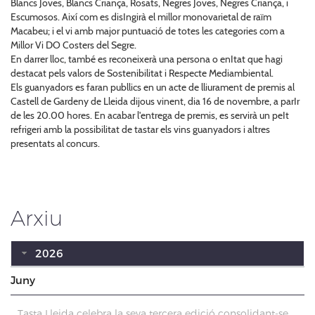
Blancs Joves, Blancs Criança, Rosats, Negres Joves, Negres Criança, i
Escumosos. Així com es disIngirà el millor monovarietal de raïm
Macabeu; i el vi amb major puntuació de totes les categories com a
Millor Vi DO Costers del Segre.
En darrer lloc, també es reconeixerà una persona o enItat que hagi
destacat pels valors de Sostenibilitat i Respecte Mediambiental.
Els guanyadors es faran publlics en un acte de lliurament de premis al
Castell de Gardeny de Lleida dijous vinent, dia 16 de novembre, a parIr
de les 20.00 hores. En acabar l'entrega de premis, es servirà un peIt
refrigeri amb la possibilitat de tastar els vins guanyadors i altres
presentats al concurs.
Arxiu
2026
Juny
Tasta Lleida celebra la seva tercera edició consolidant-se