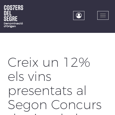
Skip
to
main
Toggle
content
naviga
Creix un 12%
els vins
presentats al
Segon Concurs