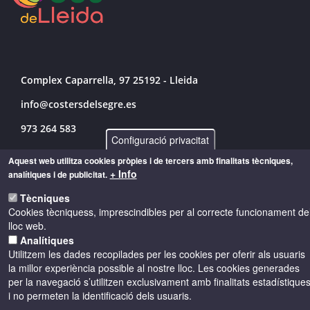
Complex Caparrella, 97 25192 - Lleida
info@costersdelsegre.es
973 264 583
Configuració privacitat
Aquest web utilitza cookies pròpies i de tercers amb finalitats tècniques,
+ Info
analítiques i de publicitat.
© Copyright 2026 - Drets reservats
Tècniques
Cookies tècniquess, imprescindibles per al correcte funcionament de
Accessibilitat
Avís legal
Cookies
lloc web.
Analítiques
Utilitzem les dades recopilades per les cookies per oferir als usuaris
Política de privacitat
la millor experiència possible al nostre lloc. Les cookies generades
per la navegació s’utilitzen exclusivament amb finalitats estadístique
i no permeten la identificació dels usuaris.