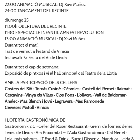
22:00 ANIMACIÓ MUSICAL: DJ Xavi Muñoz
24:00 TANCAMENT DEL RECINTE
diumenge 25
11:00h OBERTURA DEL RECINTE
11:30 ESPECTACLE INFANTIL AMB FAT REVOLUTION
13:00 ANIMACIÓ MUSICAL: DJ Xavi Muñoz
Durant tot el matí:
Tast de vermut a l'estand de Vinicia
Instawalk 7a Festa del Vi de Lleida
Durant tot el cap de setmana:
Exposició de pintxos i vi al hall principal del Teatre de la Llotja
AMB LA PARTICIPACIÓ DELS CELLERS
Costers del Sió · Tomàs Cusiné · Cérvoles · Castell del Remei · Raimat ·
Cercavins · Vinya els Vilars · Clos Pons · L’olivera · Vall de Baldomar ·
Analec · Mas Blanch i Jové · Lagravera · Mas Ramoneda
Cerveses Matoll · Vinicia
I L'OFERTA GASTRONÒMICA DE
Gastronomik 2.0 · Celler del Roser Restaurant · Gremi de forners de les
Terres de Lleida · Ara Proximitat – L’Aula Gastronòmica · Cal Nenet ·
Lola, más sabores · IT Food & Drink · Sucre i Disseny · Manduca Lleida &