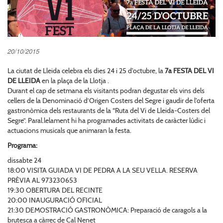
20/10/2015
La ciutat de Lleida celebra els dies 24 i 25 d'octubre, la
7a FESTA DEL VI
DE LLEIDA
en la plaça de la Llotja .
Durant el cap de setmana els visitants podran degustar els vins dels
cellers de la Denominació d’Origen Costers del Segre i gaudir de l'oferta
gastronòmica dels restaurants de la “Ruta del Vi de Lleida-Costers del
Segre”. Paral.lelament hi ha programades activitats de caràcter lúdic i
actuacions musicals que animaran la festa.
Programa:
dissabte 24
18:00 VISITA GUIADA VI DE PEDRA A LA SEU VELLA. RESERVA
PRÈVIA AL 973230653
19:30 OBERTURA DEL RECINTE
20:00 INAUGURACIÓ OFICIAL
21:30 DEMOSTRACIÓ GASTRONÒMICA: Preparació de caragols a la
brutesca a càrrec de Cal Nenet