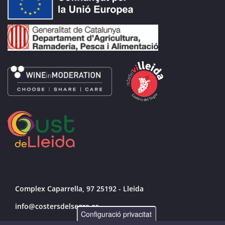
Complex Caparrella, 97 25192 - Lleida
info@costersdelsegre.es
Configuració privacitat
973 264 583