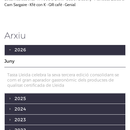
Carn Sargaire · Kfé con K · QR cafè · Genial
Arxiu
2026
Juny
Tasta Lleida celebra la seva tercera edició consolidant-se
com el gran aparador gastronòmic dels productes de
qualitat certificada de Lleida
2025
2024
2023