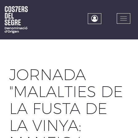
Skip
to
main
Toggle
content
naviga
JORNADA
"MALALTIES DE
LA FUSTA DE
LA VINYA: