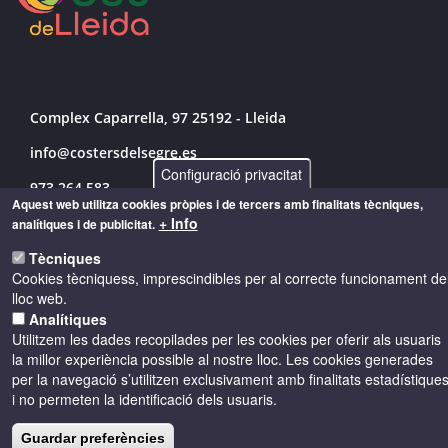
Complex Caparrella, 97 25192 - Lleida
info@costersdelsegre.es
Configuració privacitat
973 264 583
Aquest web utilitza cookies pròpies i de tercers amb finalitats tècniques,
+ Info
analítiques i de publicitat.
Tècniques
© Copyright 2026 - Drets reservats
Cookies tècniquess, imprescindibles per al correcte funcionament de
lloc web.
Accessibilitat
Avís legal
Cookies
Analítiques
Utilitzem les dades recopilades per les cookies per oferir als usuaris
la millor experiència possible al nostre lloc. Les cookies generades
Política de privacitat
per la navegació s’utilitzen exclusivament amb finalitats estadístique
i no permeten la identificació dels usuaris.
Guardar preferències