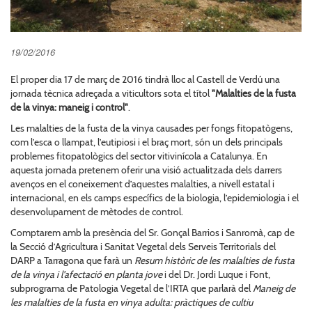
19/02/2016
El proper dia 17 de març de 2016 tindrà lloc al Castell de Verdú una
jornada tècnica adreçada a viticultors sota el títol
"Malalties de la fusta
de la vinya: maneig i control"
.
Les malalties de la fusta de la vinya causades per fongs fitopatògens,
com l’esca o llampat, l’eutipiosi i el braç mort, són un dels principals
problemes fitopatològics del sector vitivinícola a Catalunya. En
aquesta jornada pretenem oferir una visió actualitzada dels darrers
avenços en el coneixement d’aquestes malalties, a nivell estatal i
internacional, en els camps específics de la biologia, l’epidemiologia i el
desenvolupament de mètodes de control.
Comptarem amb la presència del Sr. Gonçal Barrios i Sanromà, cap de
la Secció d’Agricultura i Sanitat Vegetal dels Serveis Territorials del
DARP a Tarragona que farà un
Resum històric de les malalties de fusta
de la vinya i l’afectació en planta jove
i del Dr. Jordi Luque i Font,
subprograma de Patologia Vegetal de l’IRTA que parlarà del
Maneig de
les malalties de la fusta en vinya adulta: pràctiques de cultiu