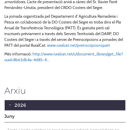
amortidores
. L'acte de presentació anirà a càrrec del Sr. Xavier Farré
Fernández-Urrutia, president del CRDO Costers del Segre.
La jornada organitzada pel Departament d' Agricultura Ramaderia i
Pesca en col.laboració de la DO Costers del Segre es troba dins el Pla
Anual de Transferència Tecnològica (PATT). És gratuïta però cal
inscriure’s prèviament a través dels Serveis Territorials del DARP, DO
Costers del Segre i a través del servei de Preinscripcions a jornades del
PATT del portal RuralCat:
www.ruralcat.net/preinscripcionspatt
Més informació:
http://www.ruralcat.net/c/document_library/get_file?
uuid=8b63db4a-4d85-4...
Arxiu
2026
Juny
Tasta Lleida celebra la seva tercera edició consolidant-se