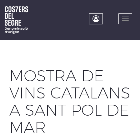
Skip
to
main
Toggle
content
naviga
MOSTRA DE
VINS CATALANS
A SANT POL DE
MAR