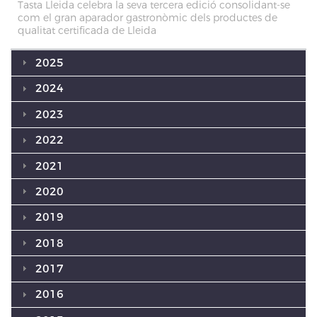
Tasta Lleida celebra la seva tercera edició consolidant-se
com el gran aparador gastronòmic dels productes de
qualitat certificada de Lleida
2025
2024
2023
2022
2021
2020
2019
2018
2017
2016