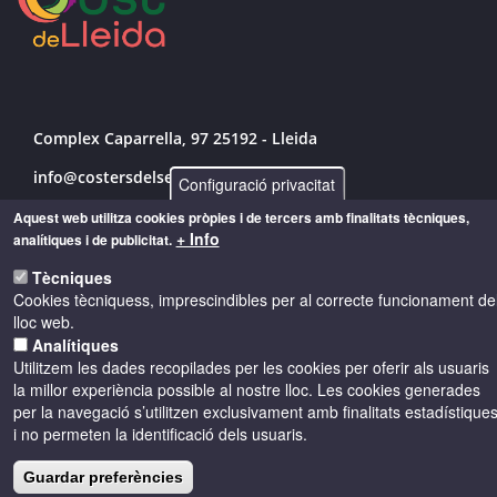
Complex Caparrella, 97 25192 - Lleida
info@costersdelsegre.es
Configuració privacitat
973 264 583
Aquest web utilitza cookies pròpies i de tercers amb finalitats tècniques,
+ Info
analítiques i de publicitat.
Tècniques
Cookies tècniquess, imprescindibles per al correcte funcionament de
© Copyright 2026 - Drets reservats
lloc web.
Analítiques
Accessibilitat
Avís legal
Cookies
Utilitzem les dades recopilades per les cookies per oferir als usuaris
la millor experiència possible al nostre lloc. Les cookies generades
per la navegació s’utilitzen exclusivament amb finalitats estadístique
Política de privacitat
i no permeten la identificació dels usuaris.
Guardar preferències