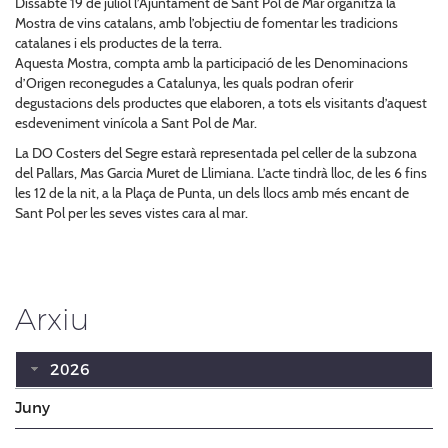
Dissabte 19 de juliol l’Ajuntament de Sant Pol de Mar organitza la
Mostra de vins catalans, amb l’objectiu de fomentar les tradicions
catalanes i els productes de la terra.
Aquesta Mostra, compta amb la participació de les Denominacions
d’Origen reconegudes a Catalunya, les quals podran oferir
degustacions dels productes que elaboren, a tots els visitants d’aquest
esdeveniment vinícola a Sant Pol de Mar.
La DO Costers del Segre estarà representada pel celler de la subzona
del Pallars, Mas Garcia Muret de Llimiana. L’acte tindrà lloc, de les 6 fins
les 12 de la nit, a la Plaça de Punta, un dels llocs amb més encant de
Sant Pol per les seves vistes cara al mar.
Arxiu
2026
Juny