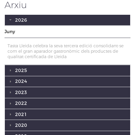
Arxiu
2026
Juny
Tasta Lleida celebra la seva tercera edició consolidant-se
com el gran aparador gastronòmic dels productes de
qualitat certificada de Lleida
2025
2024
2023
2022
2021
2020