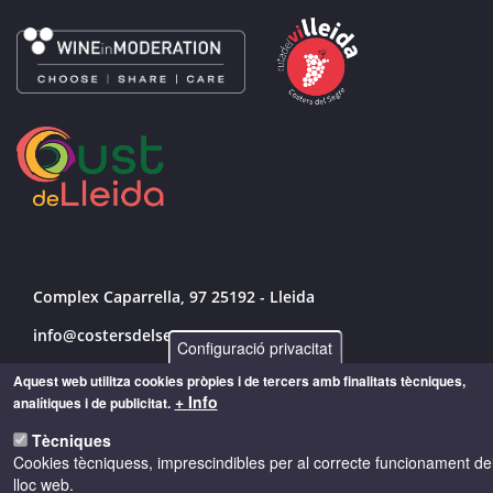
Complex Caparrella, 97 25192 - Lleida
info@costersdelsegre.es
Configuració privacitat
973 264 583
Aquest web utilitza cookies pròpies i de tercers amb finalitats tècniques,
+ Info
analítiques i de publicitat.
Tècniques
© Copyright 2026 - Drets reservats
Cookies tècniquess, imprescindibles per al correcte funcionament de
lloc web.