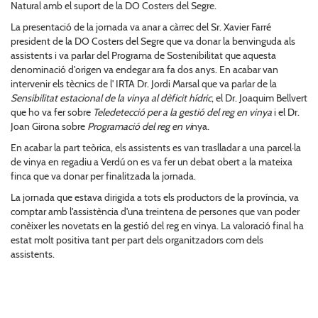
Natural amb el suport de la DO Costers del Segre.
La presentació de la jornada va anar a càrrec del Sr. Xavier Farré
president de la DO Costers del Segre que va donar la benvinguda als
assistents i va parlar del Programa de Sostenibilitat que aquesta
denominació d'origen va endegar ara fa dos anys. En acabar van
intervenir els tècnics de l' IRTA Dr. Jordi Marsal que va parlar de la
Sensibilitat estacional de la vinya al dèficit hídric
, el Dr. Joaquim Bellvert
que ho va fer sobre
Teledetecció per a la gestió del reg en vinya
i el Dr.
Joan Girona sobre
Programació del reg en vi
nya.
En acabar la part teòrica, els assistents es van traslladar a una parcel·la
de vinya en regadiu a Verdú on es va fer un debat obert a la mateixa
finca que va donar per finalitzada la jornada.
La jornada que estava dirigida a tots els productors de la província, va
comptar amb l'assistència d'una treintena de persones que van poder
conèixer les novetats en la gestió del reg en vinya. La valoració final ha
estat molt positiva tant per part dels organitzadors com dels
assistents.