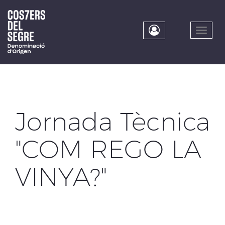
Skip
to
main
Toggle
content
naviga
Jornada Tècnica
"COM REGO LA
VINYA?"