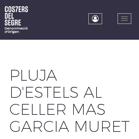
Skip
to
main
Toggle
content
naviga
PLUJA
D'ESTELS AL
CELLER MAS
GARCIA MURET