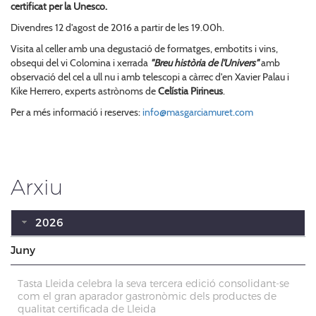
certificat per la Unesco.
Divendres 12 d'agost de 2016 a partir de les 19.00h.
Visita al celler amb una degustació de formatges, embotits i vins,
obsequi del vi Colomina i xerrada
"Breu història de l'Univers"
amb
observació del cel a ull nu i amb telescopi a càrrec d'en Xavier Palau i
Kike Herrero, experts astrònoms de
Celístia Pirineus
.
Per a més informació i reserves:
info@masgarciamuret.com
Arxiu
2026
Juny
Tasta Lleida celebra la seva tercera edició consolidant-se
com el gran aparador gastronòmic dels productes de
qualitat certificada de Lleida