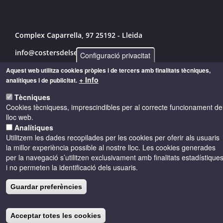
Complex Caparrella, 97 25192 - Lleida
info@costersdelsegre.es
Configuració privacitat
973 264 583
Aquest web utilitza cookies pròpies i de tercers amb finalitats tècniques,
+ Info
analítiques i de publicitat.
Tècniques
Cookies tècniquess, imprescindibles per al correcte funcionament de
© Copyright 2026 - Drets reservats
lloc web.
Analítiques
Accessibilitat
Avís legal
Cookies
Utilitzem les dades recopilades per les cookies per oferir als usuaris
la millor experiència possible al nostre lloc. Les cookies generades
per la navegació s’utilitzen exclusivament amb finalitats estadístique
Política de privacitat
i no permeten la identificació dels usuaris.
Guardar preferències
Acceptar totes les cookies