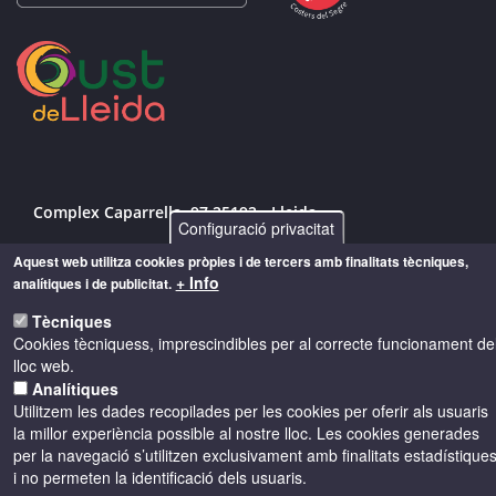
Complex Caparrella, 97 25192 - Lleida
Configuració privacitat
info@costersdelsegre.es
Aquest web utilitza cookies pròpies i de tercers amb finalitats tècniques,
+ Info
analítiques i de publicitat.
973 264 583
Tècniques
Cookies tècniquess, imprescindibles per al correcte funcionament de
lloc web.
© Copyright 2026 - Drets reservats
Analítiques
Utilitzem les dades recopilades per les cookies per oferir als usuaris
la millor experiència possible al nostre lloc. Les cookies generades
Accessibilitat
Avís legal
Cookies
per la navegació s’utilitzen exclusivament amb finalitats estadístique
i no permeten la identificació dels usuaris.