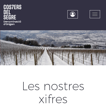
Skip
to
main
Toggle
content
naviga
Les nostres
xifres