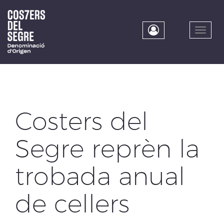
Skip
to
main
Toggle
content
naviga
Costers del
Segre reprèn la
trobada anual
de cellers