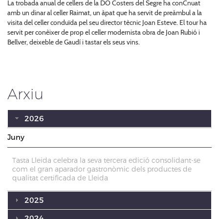
La trobada anual de cellers de la DO Costers del Segre ha conCnuat
amb un dinar al celler Raimat, un àpat que ha servit de preàmbul a la
visita del celler conduïda pel seu director tècnic Joan Esteve. El tour ha
servit per conèixer de prop el celler modernista obra de Joan Rubió i
Bellver, deixeble de Gaudí i tastar els seus vins.
Arxiu
2026
Juny
Tasta Lleida celebra la seva tercera edició consolidant-se
com el gran aparador gastronòmic dels productes de
qualitat certificada de Lleida
2025
2024