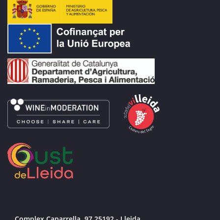
Complex Caparrella, 97 25192 - Lleida