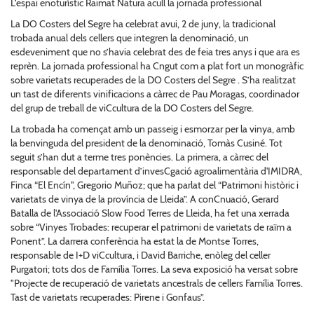
L’espai enoturístic Raimat Natura acull la jornada professional
La DO Costers del Segre ha celebrat avui, 2 de juny, la tradicional
trobada anual dels cellers que integren la denominació, un
esdeveniment que no s’havia celebrat des de feia tres anys i que ara es
reprèn. La jornada professional ha Cngut com a plat fort un monogràfic
sobre varietats recuperades de la DO Costers del Segre . S’ha realitzat
un tast de diferents vinificacions a càrrec de Pau Moragas, coordinador
del grup de treball de viCcultura de la DO Costers del Segre.
La trobada ha començat amb un passeig i esmorzar per la vinya, amb
la benvinguda del president de la denominació, Tomàs Cusiné. Tot
seguit s’han dut a terme tres ponències. La primera, a càrrec del
responsable del departament d’invesCgació agroalimentària d'IMIDRA,
Finca “El Encín", Gregorio Muñoz; que ha parlat del “Patrimoni històric i
varietats de vinya de la província de Lleida”. A conCnuació, Gerard
Batalla de l'Associació Slow Food Terres de Lleida, ha fet una xerrada
sobre “Vinyes Trobades: recuperar el patrimoni de varietats de raïm a
Ponent”. La darrera conferència ha estat la de Montse Torres,
responsable de I+D viCcultura, i David Barriche, enòleg del celler
Purgatori; tots dos de Família Torres. La seva exposició ha versat sobre
"Projecte de recuperació de varietats ancestrals de cellers Família Torres.
Tast de varietats recuperades: Pirene i Gonfaus”.