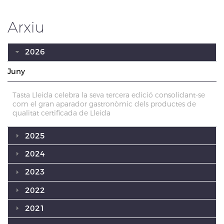
Arxiu
2026
Juny
Tasta Lleida celebra la seva tercera edició consolidant-se
com el gran aparador gastronòmic dels productes de
qualitat certificada de Lleida
2025
2024
2023
2022
2021