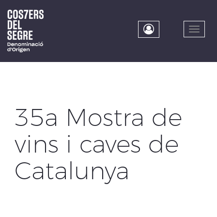
Skip
to
main
Toggle
content
naviga
35a Mostra de
vins i caves de
Catalunya