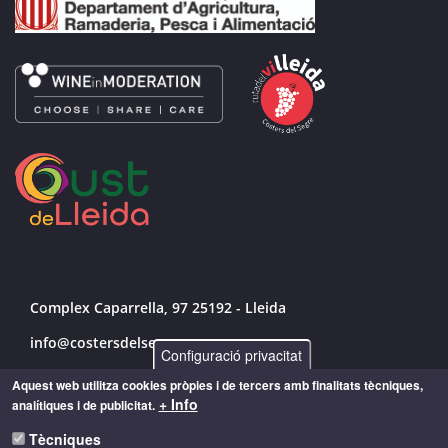
Complex Caparrella, 97 25192 - Lleida
info@costersdelsegre.es
Configuració privacitat
973 264 583
Aquest web utilitza cookies pròpies i de tercers amb finalitats tècniques,
+ Info
analítiques i de publicitat.
Tècniques