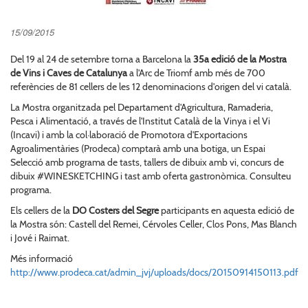
15/09/2015
Del 19 al 24 de setembre torna a Barcelona la
35a edició de la Mostra
de Vins i Caves de Catalunya
a l'Arc de Triomf amb més de 700
referències de 81 cellers de les 12 denominacions d'origen del vi català.
La Mostra organitzada pel Departament d'Agricultura, Ramaderia,
Pesca i Alimentació, a través de l'Institut Català de la Vinya i el Vi
(Incavi) i amb la col·laboració de Promotora d'Exportacions
Agroalimentàries (Prodeca) comptarà amb una botiga, un Espai
Selecció amb programa de tasts, tallers de dibuix amb vi, concurs de
dibuix #WINESKETCHING i tast amb oferta gastronòmica. Consulteu
programa.
Els cellers de la
DO Costers del Segre
participants en aquesta edició de
la Mostra són: Castell del Remei, Cérvoles Celler, Clos Pons, Mas Blanch
i Jové i Raimat.
Més informació
http://www.prodeca.cat/admin_jvj/uploads/docs/20150914150113.pdf