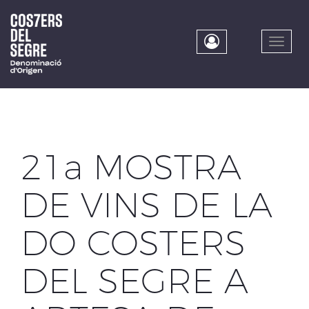
Skip
to
main
Toggle
content
naviga
21a MOSTRA
DE VINS DE LA
DO COSTERS
DEL SEGRE A