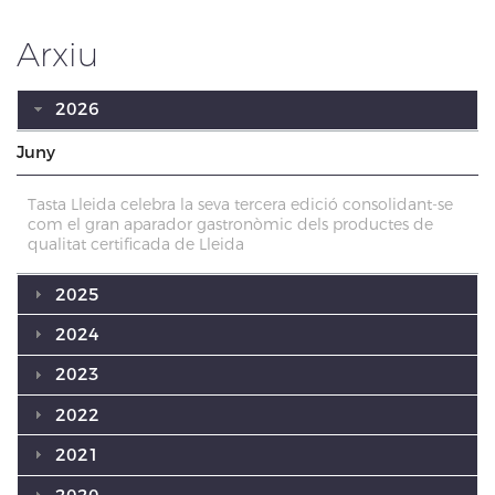
Arxiu
2026
Juny
Tasta Lleida celebra la seva tercera edició consolidant-se
com el gran aparador gastronòmic dels productes de
qualitat certificada de Lleida
2025
2024
2023
2022
2021