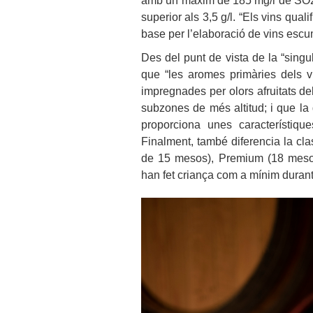
amb un màxim de 185 mg/l de SO2 af
superior als 3,5 g/l. “Els vins qua
base per l’elaboració de vins escum
Des del punt de vista de la “singu
que “les aromes primàries dels v
impregnades per olors afruitats de
subzones de més altitud; i que la 
proporciona unes característique
Finalment, també diferencia la cl
de 15 mesos), Premium (18 mesos)
han fet criança com a mínim durant 