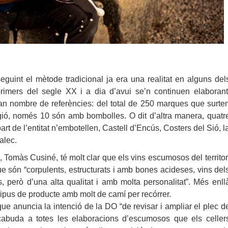
guint el mètode tradicional ja era una realitat en alguns del
rimers del segle XX i a dia d’avui se’n continuen elaborant
an nombre de referències: del total de 250 marques que surte
gió, només 10 són amb bombolles. O dit d’altra manera, quatr
art de l’entitat n’embotellen, Castell d’Encús, Costers del Sió, l
alec.
O, Tomàs Cusiné, té molt clar que els vins escumosos del territor
ue són “corpulents, estructurats i amb bones acideses, vins del
, però d’una alta qualitat i amb molta personalitat”. Més enll
tipus de producte amb molt de camí per recórrer.
que anuncia la intenció de la DO “de revisar i ampliar el plec d
abuda a totes les elaboracions d’escumosos que els celler