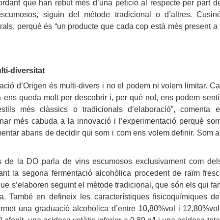
rdant que han rebut més d’una petició al respecte per part d
cumosos, siguin del mètode tradicional o d’altres. Cusin
rals, perquè és “un producte que cada cop està més present a 
ti-diversitat
ació d’Origen és multi-divers i no el podem ni volem limitar. Ca
a ens queda molt per descobrir i, per què no!, ens podem senti
ils més clàssics o tradicionals d’elaboració”, comenta e
nar més cabuda a la innovació i l’experimentació perquè so
ntar abans de decidir qui som i com ens volem definir. Som a
ns de la DO parla de vins escumosos exclusivament com del
ant la segona fermentació alcohòlica procedent de raïm fresc
que s’elaboren seguint el mètode tradicional, que són els qui fa
. També en defineix les característiques fisicoquímiques de
ermet una graduació alcohòlica d’entre 10,80%vol i 12,80%vol