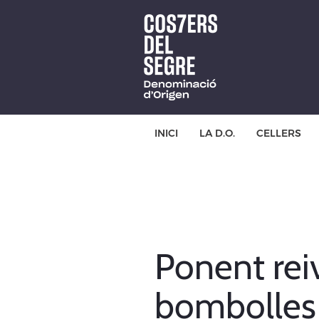
Skip
to
main
content
INICI
LA D.O.
CELLERS
Ponent rei
bombolles