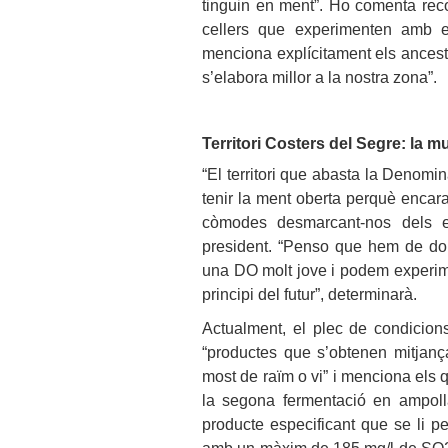
tinguin en ment”. Ho comenta reco
cellers que experimenten amb es
menciona explícitament els ancest
s’elabora millor a la nostra zona”.
Territori Costers del Segre: la mul
“El territori que abasta la Denomin
tenir la ment oberta perquè encar
còmodes desmarcant-nos dels est
president. “Penso que hem de do
una DO molt jove i podem experime
principi del futur”, determinarà.
Actualment, el plec de condicio
“productes que s’obtenen mitjanç
most de raïm o vi” i menciona els 
la segona fermentació en ampolla
producte especificant que se li p