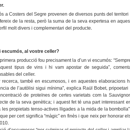
r.
s a Costers del Segre provenen de diversos punts del territori 
fereix de la resta, però la suma de la seva expertesa en aques
rfil molt divers i complementari del producte.
 escumós, al vostre celler?
a primera producció fou precisament la d’un vi escumós: “Sempr
quest tipus de vins i hi vam apostar de seguida”, coment
ables del celler.
r recerca, també en escumosos, i en aquestes elaboracions h
a de l’autòlisi sigui mínima”, explica Raül Bobet, pripoetari 
ncentració de proteïnes de certes varietats com la Sauvigno
cte de la seva genètica; i aquest fet té una part interessant e
 les propietats tenso-actives lligades a la mida de la bombolla”
ue per cert significa “màgic” en finès i que neix per honorar el
2010.
ació d’escumosos “per culminar el projecte del celler i ampliar l