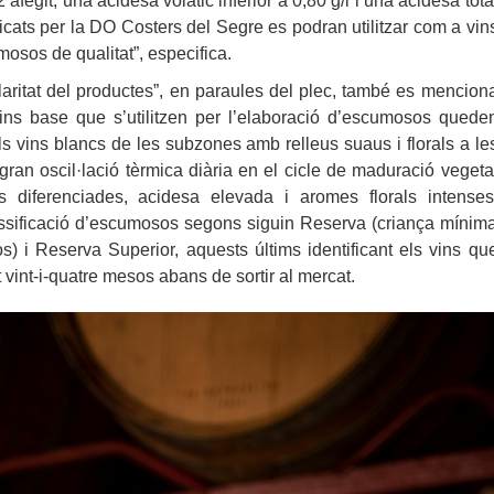
egit, una acidesa volàtic inferior a 0,80 g/l i una acidesa tota
lificats per la DO Costers del Segre es podran utilitzar com a vin
osos de qualitat”, especifica.
laritat del productes”, en paraules del plec, també es mencion
ins base que s’utilitzen per l’elaboració d’escumosos quede
ls vins blancs de les subzones amb relleus suaus i florals a le
gran oscil·lació tèrmica diària en el cicle de maduració vegeta
s diferenciades, acidesa elevada i aromes florals intenses
assificació d’escumosos segons siguin Reserva (criança mínim
 i Reserva Superior, aquests últims identificant els vins qu
vint-i-quatre mesos abans de sortir al mercat.