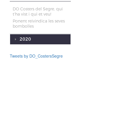
DO Costers del Segre, qui
t’ha vist i qui et veu!
Ponent reivindica les seves
bombolles
2020
Tweets by DO_CostersSegre