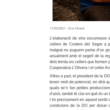
17/03/2021 - Eva Vicens
L’elaboració de vins escumosos se
cellers de Costers del Segre a p
malgrat no puguem parlar d’un gr
anualment amb el segell de la re
dels trenta-sis cellers que formen p
Cooperativa L’Olivera i el celler An
Xifres a part, el president de la D
tenen molt de potencial, en dirà q
quals se’n fan petites produccions
d’això, també té clar en què és un 
I és precisament en aquest sentit 
condicions de la DO per donar c