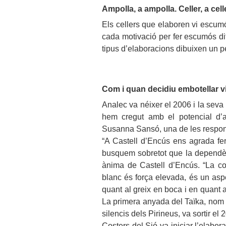
Ampolla, a ampolla. Celler, a celle
Els cellers que elaboren vi escumó
cada motivació per fer escumós di
tipus d’elaboracions dibuixen un pe
Com i quan decidiu embotellar vi
Analec va néixer el 2006 i la sev
hem cregut amb el potencial d’a
Susanna Sansó, una de les respons
“A Castell d’Encús ens agrada fe
busquem sobretot que la dependènci
ànima de Castell d’Encús. “La co
blanc és força elevada, és un aspe
quant al greix en boca i en quant a
La primera anyada del Taïka, nom q
silencis dels Pirineus, va sortir el 
Costers del Sió va iniciar l’elabor