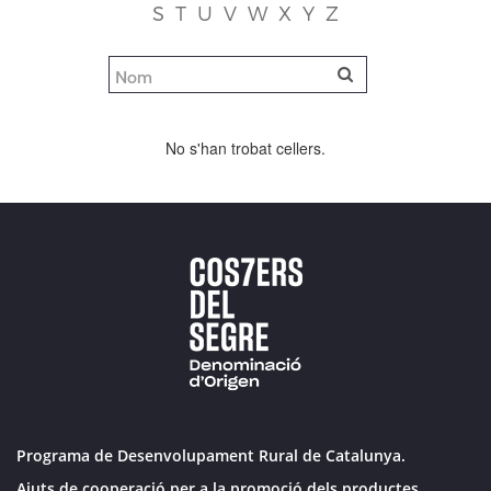
S
T
U
V
W
X
Y
Z
No s'han trobat cellers.
Programa de Desenvolupament Rural de Catalunya.
Ajuts de cooperació per a la promoció dels productes