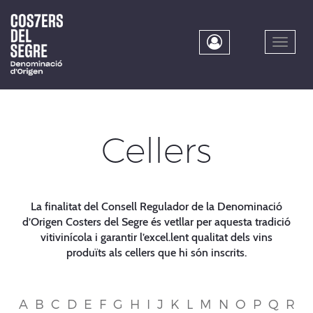
Skip
to
main
Toggle
content
naviga
Cellers
La finalitat del Consell Regulador de la Denominació
d’Origen Costers del Segre és vetllar per aquesta tradició
vitivinícola i garantir l’excel.lent qualitat dels vins
produïts als cellers que hi són inscrits.
A
B
C
D
E
F
G
H
I
J
K
L
M
N
O
P
Q
R