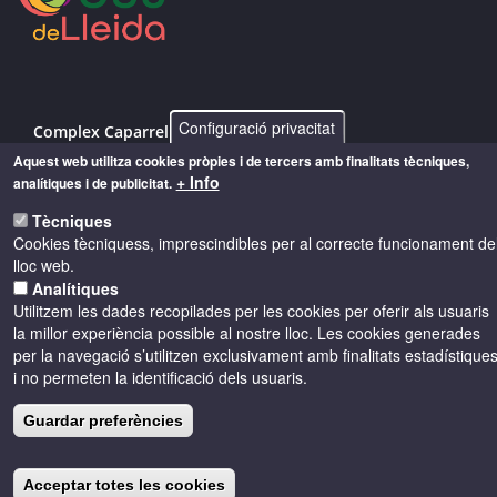
Configuració privacitat
Complex Caparrella, 97 25192 - Lleida
Aquest web utilitza cookies pròpies i de tercers amb finalitats tècniques,
info@costersdelsegre.es
+ Info
analítiques i de publicitat.
973 264 583
Tècniques
Cookies tècniquess, imprescindibles per al correcte funcionament de
lloc web.
Analítiques
© Copyright 2026 - Drets reservats
Utilitzem les dades recopilades per les cookies per oferir als usuaris
la millor experiència possible al nostre lloc. Les cookies generades
Accessibilitat
Avís legal
Cookies
per la navegació s’utilitzen exclusivament amb finalitats estadístique
i no permeten la identificació dels usuaris.
Política de privacitat
Guardar preferències
Acceptar totes les cookies