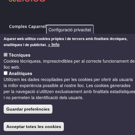
Complex Caparrella, 97 25192 - Lleida
Configuració privacitat
info@costersdelsegre.es
Aquest web utilitza cookies pròpies i de tercers amb finalitats tècniques,
+ Info
analítiques i de publicitat.
973 264 583
Tècniques
Cookies tècniquess, imprescindibles per al correcte funcionament de
lloc web.
© Copyright 2026 - Drets reservats
Analítiques
Utilitzem les dades recopilades per les cookies per oferir als usuaris
la millor experiència possible al nostre lloc. Les cookies generades
Accessibilitat
Avís legal
Cookies
per la navegació s’utilitzen exclusivament amb finalitats estadístique
i no permeten la identificació dels usuaris.
Política de privacitat
Guardar preferències
Acceptar totes les cookies