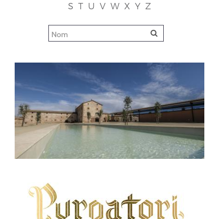
S
T
U
V
W
X
Y
Z