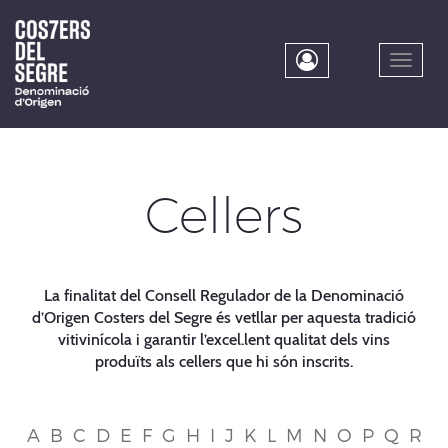
Skip
to
main
Toggle
content
naviga
Cellers
La finalitat del Consell Regulador de la Denominació
d’Origen Costers del Segre és vetllar per aquesta tradició
vitivinícola i garantir l’excel.lent qualitat dels vins
produïts als cellers que hi són inscrits.
A
B
C
D
E
F
G
H
I
J
K
L
M
N
O
P
Q
R