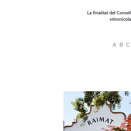
La finalitat del Conse
vitivinícol
A
B
C