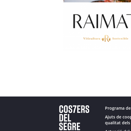
Programa de
Ajuts de coo
qualitat dels