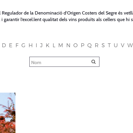
ll Regulador de la Denominació d’Origen Costers del Segre és vetll
a i garantir l’excel.lent qualitat dels vins produïts als cellers que hi s
D
E
F
G
H
I
J
K
L
M
N
O
P
Q
R
S
T
U
V
W