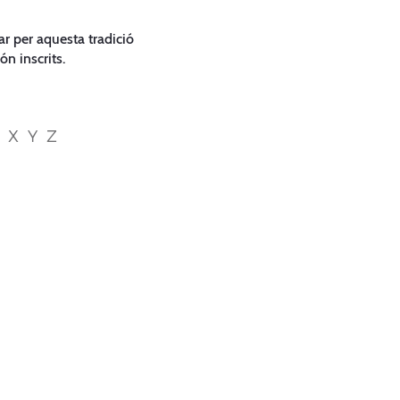
ar per aquesta tradició
ón inscrits.
X
Y
Z