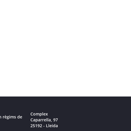
Complex
n règims de
Caparrella, 97
25192 - Lleida