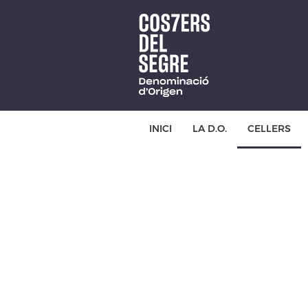
Skip
to
main
content
INICI
LA D.O.
CELLERS