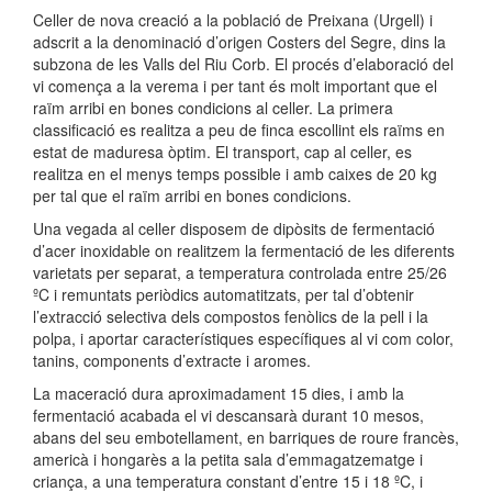
Celler de nova creació a la població de Preixana (Urgell) i
adscrit a la denominació d’origen Costers del Segre, dins la
subzona de les Valls del Riu Corb. El procés d’elaboració del
vi comença a la verema i per tant és molt important que el
raïm arribi en bones condicions al celler. La primera
classificació es realitza a peu de finca escollint els raïms en
estat de maduresa òptim. El transport, cap al celler, es
realitza en el menys temps possible i amb caixes de 20 kg
per tal que el raïm arribi en bones condicions.
Una vegada al celler disposem de dipòsits de fermentació
d’acer inoxidable on realitzem la fermentació de les diferents
varietats per separat, a temperatura controlada entre 25/26
ºC i remuntats periòdics automatitzats, per tal d’obtenir
l’extracció selectiva dels compostos fenòlics de la pell i la
polpa, i aportar característiques específiques al vi com color,
tanins, components d’extracte i aromes.
La maceració dura aproximadament 15 dies, i amb la
fermentació acabada el vi descansarà durant 10 mesos,
abans del seu embotellament, en barriques de roure francès,
americà i hongarès a la petita sala d’emmagatzematge i
criança, a una temperatura constant d’entre 15 i 18 ºC, i