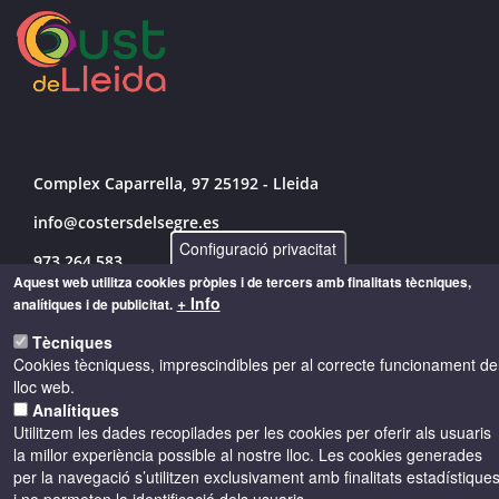
Complex Caparrella, 97 25192 - Lleida
info@costersdelsegre.es
Configuració privacitat
973 264 583
Aquest web utilitza cookies pròpies i de tercers amb finalitats tècniques,
+ Info
analítiques i de publicitat.
Tècniques
© Copyright 2026 - Drets reservats
Cookies tècniquess, imprescindibles per al correcte funcionament de
lloc web.
Accessibilitat
Avís legal
Cookies
Analítiques
Utilitzem les dades recopilades per les cookies per oferir als usuaris
la millor experiència possible al nostre lloc. Les cookies generades
Política de privacitat
per la navegació s’utilitzen exclusivament amb finalitats estadístique