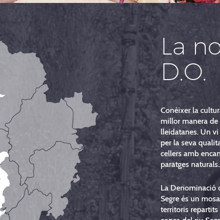
La no
D.O.
Conèixer la cultur
millor manera de 
lleidatanes. Un vi
per la seva qualit
cellers amb encant
paratges naturals..
La Denominació d
Segre és un mosai
territoris repartits