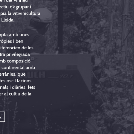
e i del Pirineu
ectiu d’agrupar i
pia la vitivinicultura
 Lleida.
mpta amb unes
ròpies i ben
iferencien de les
tra privilegiada
 amb composició
ma continental amb
errànies, que
es oscil·lacions
als i diàries, fets
r al cultiu de la
A