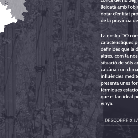
conca del riu Segr
lleidatà amb l’obj
dotar d’entitat prò
de la província de
La nostra DO co
característiques p
definides que la d
altres, com la nos
situació de sòls
calcària i un cli
influències medit
presenta unes fort
tèrmiques estacion
que el fan ideal pe
vinya.
DESCOBREIX-L