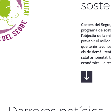
soste
Costers del Segr
programa de soste
l’objectiu de la m
prevenir el millor
que tenim avui se
els de demà i ten
salut ambiental, la
econòmica i la res