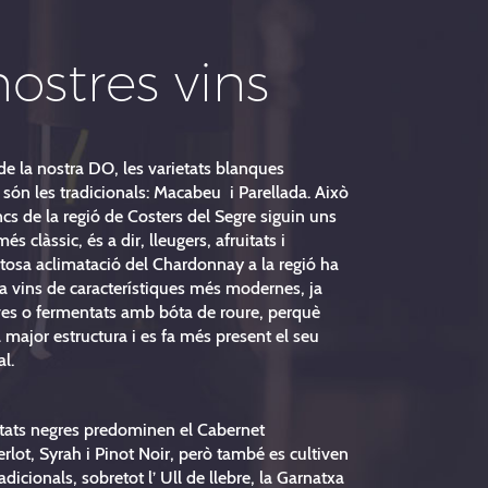
nostres vins
de la nostra DO, les varietats blanques
són les tradicionals: Macabeu i Parellada. Això
ncs de la regió de Costers del Segre siguin uns
més clàssic, és a dir, lleugers, afruitats i
xitosa aclimatació del Chardonnay a la regió ha
 a vins de característiques més modernes, ja
oves o fermentats amb bóta de roure, perquè
major estructura i es fa més present el seu
al.
ietats negres predominen el Cabernet
lot, Syrah i Pinot Noir, però també es cultiven
radicionals, sobretot l’ Ull de llebre, la Garnatxa