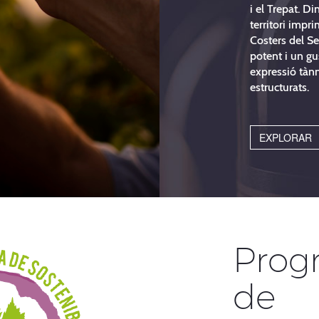
i el Trepat. D
territori impr
Costers del S
potent i un gu
expressió tànn
estructurats.
EXPLORAR
Prog
de