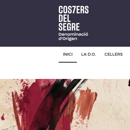
Skip
to
main
content
INICI
LA D.O.
CELLERS