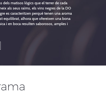
ins dels matisos lògics que el terrer de cada
imeix als seus raïms, els vins negres de la DO
egre es caracteritzen perquè tenen una aroma
st equilibrat, alhora que ofereixen una bona
ica i en boca resulten saborosos, amples i
rama