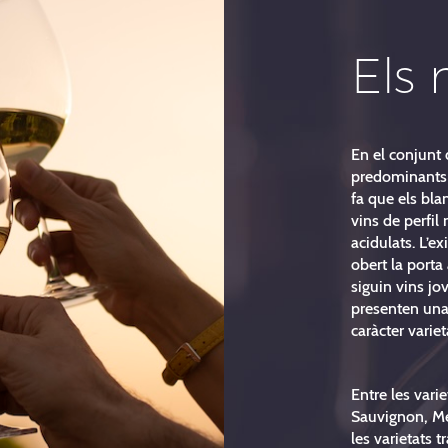
Els 
En el conjunt 
predominants 
fa que els bla
vins de perfil 
acidulats. L’e
obert la porta
siguin vins j
presenten una 
caràcter variet
Entre les var
Sauvignon, Mer
les varietats t