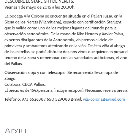
DESCUBRE EL STARLIGHT DE NERETS.
Viernes 1 de mayo de 2015 a las 20:30h.
La bodega Vila Corona se encuentra situada en el Pallars Jussà, en la
Sierra de los Nerets (Vilamitjana), espacio con certificación Starlight
que lo valida como uno de los mejores lugares del mundo para la
observación astronómica. De la mano de Kike Herrero y Xavier Palau,
expertos divulgadores de la Astronomía, viajaremos al cielo de
primavera y acabaremos aterrizando en la viña. De ésta viña al abrigo
de las estrellas, se podrá disfrutar de unos vinos que quieren expresar el
terreno de la zona y rememorar, con las variedades autóctonas, el vino
del Pallars.
Observación a ojo y con telescopio. Se recomienda llevar ropa de
abrigo.
Colabora: CECA Pallars.
El precio es de 15€/persona (incluye resopón). Necesario reserva previa.
Teléfono: 973 652638 / 650 529088 @mail:
vila-corona@avired.com
Arxiu