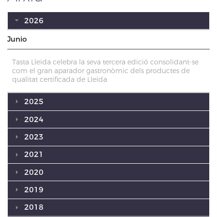
2026
Junio
Tasta Lleida celebra la seva tercera edició consolidant-se
com el gran aparador gastronòmic dels productes de
qualitat certificada de Lleida
2025
2024
2023
2021
2020
2019
2018