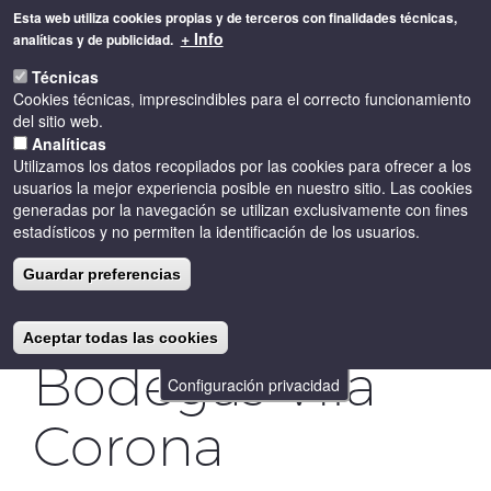
Pasar
Esta web utiliza cookies propias y de terceros con finalidades técnicas,
al
+ Info
analíticas y de publicidad.
contenido
Toggle
principal
Técnicas
naviga
Cookies técnicas, imprescindibles para el correcto funcionamiento
del sitio web.
Analíticas
Utilizamos los datos recopilados por las cookies para ofrecer a los
usuarios la mejor experiencia posible en nuestro sitio. Las cookies
generadas por la navegación se utilizan exclusivamente con fines
estadísticos y no permiten la identificación de los usuarios.
Cata eno-
Guardar preferencias
astronómica en
Aceptar todas las cookies
Bodegas Vila
Configuración privacidad
Corona