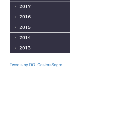
2017
2016
2015
2014
2013
Tweets by DO_CostersSegre