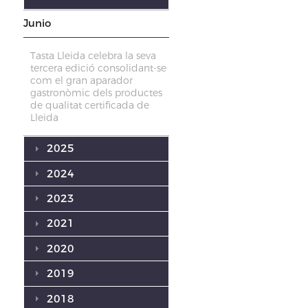
Junio
Tasta Lleida celebra la seva
tercera edició consolidant-se
com el gran aparador
gastronòmic dels productes
de qualitat certificada de
Lleida
2025
2024
2023
2021
2020
2019
2018