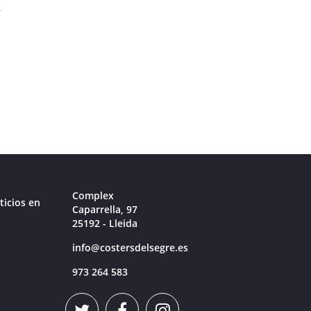
a
Complex
ticios en
Caparrella, 97
25192 - Lleida
info@costersdelsegre.es
973 264 583