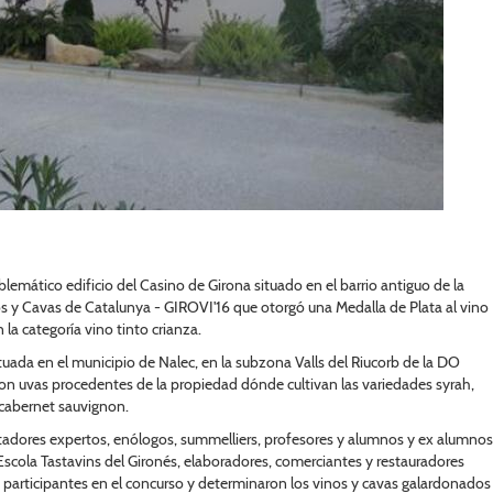
blemático edificio del Casino de Girona situado en el barrio antiguo de la
os y Cavas de Catalunya - GIROVI'16 que otorgó una Medalla de Plata al vino
la categoría vino tinto crianza.
uada en el municipio de Nalec, en la subzona Valls del Riucorb de la DO
con uvas procedentes de la propiedad dónde cultivan las variedades syrah,
 cabernet sauvignon.
adores expertos, enólogos, summelliers, profesores y alumnos y ex alumnos
 Escola Tastavins del Gironés, elaboradores, comerciantes y restauradores
 participantes en el concurso y determinaron los vinos y cavas galardonados