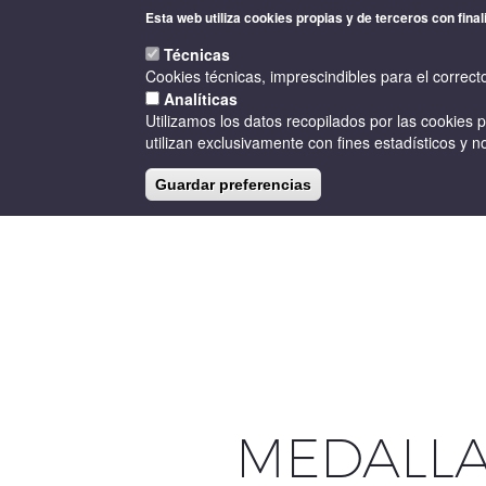
Pasar
Esta web utiliza cookies propias y de terceros con final
al
contenido
Técnicas
principal
Cookies técnicas, imprescindibles para el correct
Analíticas
Utilizamos los datos recopilados por las cookies 
utilizan exclusivamente con fines estadísticos y no
Guardar preferencias
INICIO
LA D.O.
BODEGAS
MEDALLA