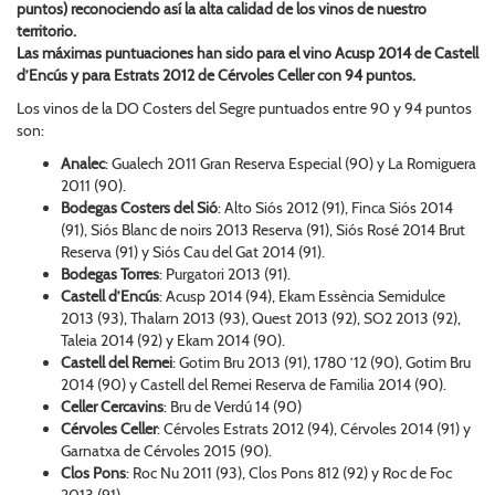
puntos) reconociendo así la alta calidad de los vinos de nuestro
territorio.
Las máximas puntuaciones han sido para el vino
Acusp 2014
de Castell
d’Encús y para
Estrats 2012
de Cérvoles Celler con 94 puntos.
Los vinos de la DO Costers del Segre puntuados entre 90 y 94 puntos
son:
Analec
: Gualech 2011 Gran Reserva Especial (90) y La Romiguera
2011 (90).
Bodegas Costers del Sió
: Alto Siós 2012 (91), Finca Siós 2014
(91), Siós Blanc de noirs 2013 Reserva (91), Siós Rosé 2014 Brut
Reserva (91) y Siós Cau del Gat 2014 (91).
Bodegas Torres
: Purgatori 2013 (91).
Castell d’Encús
: Acusp 2014 (94), Ekam Essència Semidulce
2013 (93), Thalarn 2013 (93), Quest 2013 (92), SO2 2013 (92),
Taleia 2014 (92) y Ekam 2014 (90).
Castell del Remei
: Gotim Bru 2013 (91), 1780 ’12 (90), Gotim Bru
2014 (90) y Castell del Remei Reserva de Familia 2014 (90).
Celler Cercavins
: Bru de Verdú 14 (90)
Cérvoles Celler
: Cérvoles Estrats 2012 (94), Cérvoles 2014 (91) y
Garnatxa de Cérvoles 2015 (90).
Clos Pons
: Roc Nu 2011 (93), Clos Pons 812 (92) y Roc de Foc
2013 (91).