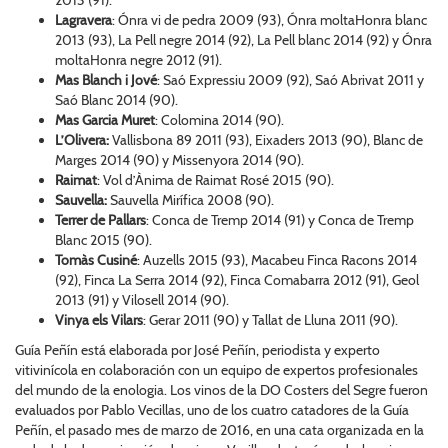
Lagravera
: Ónra vi de pedra 2009 (93), Ónra moltaHonra blanc
2013 (93), La Pell negre 2014 (92), La Pell blanc 2014 (92) y Ónra
moltaHonra negre 2012 (91).
Mas Blanch i Jové
: Saó Expressiu 2009 (92), Saó Abrivat 2011 y
Saó Blanc 2014 (90).
Mas Garcia Muret
: Colomina 2014 (90).
L’Olivera:
Vallisbona 89 2011 (93), Eixaders 2013 (90), Blanc de
Marges 2014 (90) y Missenyora 2014 (90).
Raimat
: Vol d’Ànima de Raimat Rosé 2015 (90).
Sauvella:
Sauvella Mirífica 2008 (90).
Terrer de Pallars
: Conca de Tremp 2014 (91) y Conca de Tremp
Blanc 2015 (90).
Tomàs Cusiné
: Auzells 2015 (93), Macabeu Finca Racons 2014
(92), Finca La Serra 2014 (92), Finca Comabarra 2012 (91), Geol
2013 (91) y Vilosell 2014 (90).
Vinya els Vilars
: Gerar 2011 (90) y Tallat de Lluna 2011 (90).
Guía Peñín está elaborada por José Peñín, periodista y experto
vitivinícola en colaboración con un equipo de expertos profesionales
del mundo de la enologia. Los vinos de la DO Costers del Segre fueron
evaluados por Pablo Vecillas, uno de los cuatro catadores de la Guía
Peñín, el pasado mes de marzo de 2016, en una cata organizada en la