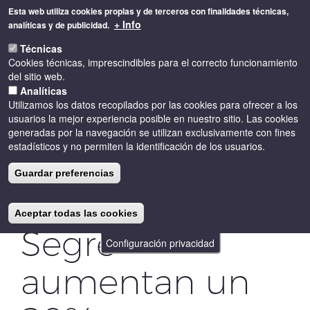
Pasar
Esta web utiliza cookies propias y de terceros con finalidades técnicas,
al
+ Info
analíticas y de publicidad.
contenido
Toggle
principal
Técnicas
naviga
Cookies técnicas, imprescindibles para el correcto funcionamiento
del sitio web.
Analíticas
Utilizamos los datos recopilados por las cookies para ofrecer a los
usuarios la mejor experiencia posible en nuestro sitio. Las cookies
generadas por la navegación se utilizan exclusivamente con fines
estadísticos y no permiten la identificación de los usuarios.
Los vinos de la
Guardar preferencias
DO Costers del
Aceptar todas las cookies
Segre
Configuración privacidad
aumentan un