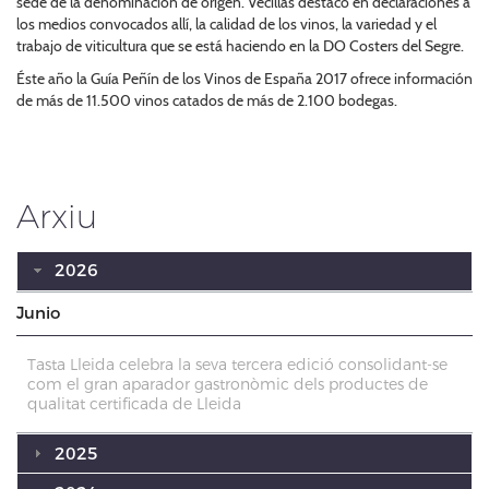
sede de la denominación de origen. Vecillas destacó en declaraciones a
los medios convocados allí, la calidad de los vinos, la variedad y el
trabajo de viticultura que se está haciendo en la DO Costers del Segre.
Éste año la Guía Peñín de los Vinos de España 2017 ofrece información
de más de 11.500 vinos catados de más de 2.100 bodegas.
Arxiu
2026
Junio
Tasta Lleida celebra la seva tercera edició consolidant-se
com el gran aparador gastronòmic dels productes de
qualitat certificada de Lleida
2025