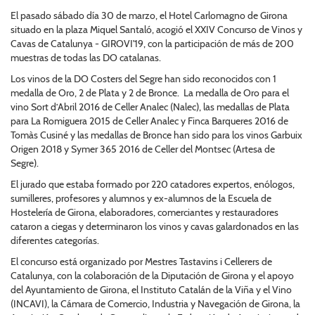
El pasado sábado día 30 de marzo, el Hotel Carlomagno de Girona
situado en la plaza Miquel Santaló, acogió el XXIV Concurso de Vinos y
Cavas de Catalunya - GIROVI'19, con la participación de más de 200
muestras de todas las DO catalanas.
Los vinos de la DO Costers del Segre han sido reconocidos con 1
medalla de Oro, 2 de Plata y 2 de Bronce. La medalla de Oro para el
vino Sort d’Abril 2016 de Celler Analec (Nalec), las medallas de Plata
para La Romiguera 2015 de Celler Analec y Finca Barqueres 2016 de
Tomàs Cusiné y las medallas de Bronce han sido para los vinos Garbuix
Origen 2018 y Symer 365 2016 de Celler del Montsec (Artesa de
Segre).
El jurado que estaba formado por 220 catadores expertos, enólogos,
sumilleres, profesores y alumnos y ex-alumnos de la Escuela de
Hostelería de Girona, elaboradores, comerciantes y restauradores
cataron a ciegas y determinaron los vinos y cavas galardonados en las
diferentes categorías.
El concurso está organizado por Mestres Tastavins i Cellerers de
Catalunya, con la colaboración de la Diputación de Girona y el apoyo
del Ayuntamiento de Girona, el Instituto Catalán de la Viña y el Vino
(INCAVI), la Cámara de Comercio, Industria y Navegación de Girona, la