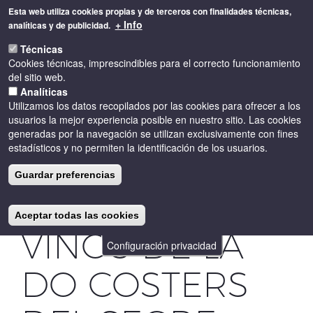
Pasar
Esta web utiliza cookies propias y de terceros con finalidades técnicas,
al
+ Info
analíticas y de publicidad.
contenido
Toggle
principal
Técnicas
naviga
Cookies técnicas, imprescindibles para el correcto funcionamiento
del sitio web.
Analíticas
Utilizamos los datos recopilados por las cookies para ofrecer a los
usuarios la mejor experiencia posible en nuestro sitio. Las cookies
generadas por la navegación se utilizan exclusivamente con fines
estadísticos y no permiten la identificación de los usuarios.
GIROVI 2019
Guardar preferencias
PREMIA 5
Aceptar todas las cookies
VINOS DE LA
Configuración privacidad
DO COSTERS