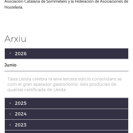
Asociación Catalana de Sommeliers y la Federación de Asociaciones de
Hostelería.
Arxiu
2026
Junio
Tasta Lleida celebra la seva tercera edició consolidant-se
com el gran aparador gastronòmic dels productes de
qualitat certificada de Lleida
2025
2024
2023