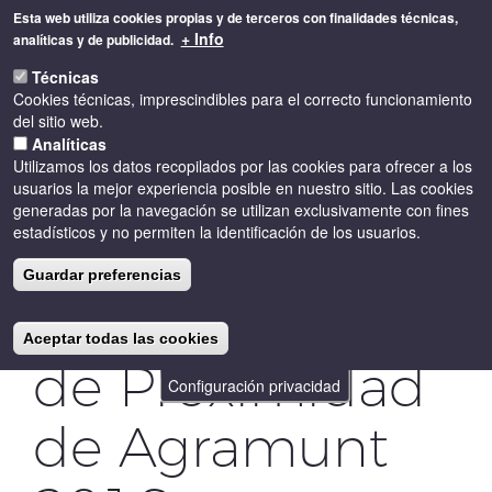
Pasar
Esta web utiliza cookies propias y de terceros con finalidades técnicas,
al
+ Info
analíticas y de publicidad.
contenido
Toggle
principal
Técnicas
naviga
Cookies técnicas, imprescindibles para el correcto funcionamiento
del sitio web.
Analíticas
Utilizamos los datos recopilados por las cookies para ofrecer a los
usuarios la mejor experiencia posible en nuestro sitio. Las cookies
generadas por la navegación se utilizan exclusivamente con fines
estadísticos y no permiten la identificación de los usuarios.
Muestra de
Guardar preferencias
vinos y Cavas
Aceptar todas las cookies
de Proximidad
Configuración privacidad
de Agramunt