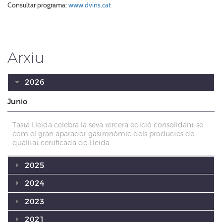
Consultar programa:
www.dvins.cat
Arxiu
2026
Junio
Tasta Lleida celebra la seva tercera edició consolidant-se
com el gran aparador gastronòmic dels productes de
qualitat certificada de Lleida
2025
2024
2023
2021