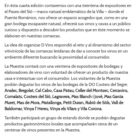
En ésta cuarta edición contaremos con una treintena de expositores en
el Paseo del Sió – marco natural emblemático de la Villa – donde el
Puente Románico, nos ofrece un espacio acogedor que, como en una
gran bodega escaparate natural, ofrecerá sus vinos y cavas a un público
curioso y dispuesto a descubrir los productos que en éste momento se
elaboran en nuestras comarcas.
La idea de organizar D Vins respondió al reto y al dinamismo del sector
vitivinícola de las comarcas leridanas de dar a conocer los vinos en un
ambiente diferente buscando la proximidad al consumidor.
La Muestra contará con una veintena de expositores de bodegas y
elaboradores de vino con voluntad de ofrecer un producto de nuestra
casa e interactuar con el consumidor. Los visitantes de la Muestra
podrán degustar los vinos de las bodegas de la DO Costers del Segre:
Analec, Bregolat, Cal Cabo, Casa Patau, Celler del Montsec, Cercavins,
Comalats, Costers del Sió, Lagravera, Mas Blanch i Jové, Mas Garcia
Muret, Mas de Mora, Matallonga, Petit Duran, Rubió de Sòls, Vall de
Baldomar, Vinya l' Hereu, Vinya els Vilars y Vila Corona.
También participará un grupo de estands donde se podrán degustar
productos gastronómicos locales que acompañarán cerca de un
centenar de vinos presentes en la Muestra.