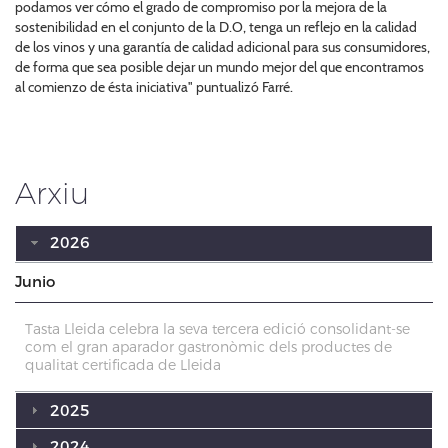
podamos ver cómo el grado de compromiso por la mejora de la
sostenibilidad en el conjunto de la D.O, tenga un reflejo en la calidad
de los vinos y una garantía de calidad adicional para sus consumidores,
de forma que sea posible dejar un mundo mejor del que encontramos
al comienzo de ésta iniciativa" puntualizó Farré.
Arxiu
2026
Junio
Tasta Lleida celebra la seva tercera edició consolidant-se
com el gran aparador gastronòmic dels productes de
qualitat certificada de Lleida
2025
2024