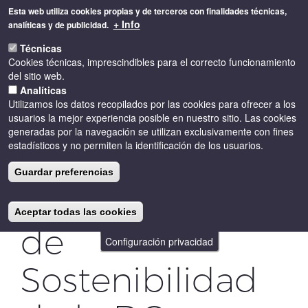
Pasar
Esta web utiliza cookies propias y de terceros con finalidades técnicas,
al
+ Info
analíticas y de publicidad.
contenido
Toggle
principal
Técnicas
naviga
Cookies técnicas, imprescindibles para el correcto funcionamiento
del sitio web.
Analíticas
Utilizamos los datos recopilados por las cookies para ofrecer a los
usuarios la mejor experiencia posible en nuestro sitio. Las cookies
generadas por la navegación se utilizan exclusivamente con fines
estadísticos y no permiten la identificación de los usuarios.
Presentación
Guardar preferencias
del Programa
Aceptar todas las cookies
de
Configuración privacidad
Sostenibilidad