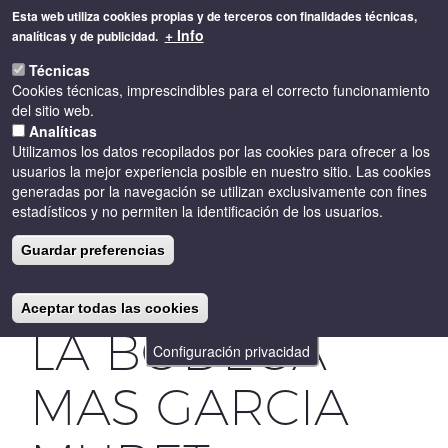
Pasar
Esta web utiliza cookies propias y de terceros con finalidades técnicas,
al
+ Info
analíticas y de publicidad.
contenido
Toggle
principal
Técnicas
naviga
Cookies técnicas, imprescindibles para el correcto funcionamiento
del sitio web.
Analíticas
Utilizamos los datos recopilados por las cookies para ofrecer a los
usuarios la mejor experiencia posible en nuestro sitio. Las cookies
generadas por la navegación se utilizan exclusivamente con fines
estadísticos y no permiten la identificación de los usuarios.
LLUVIA DE
Guardar preferencias
ESTRELLAS EN
Aceptar todas las cookies
LA BODEGA
Configuración privacidad
MAS GARCIA