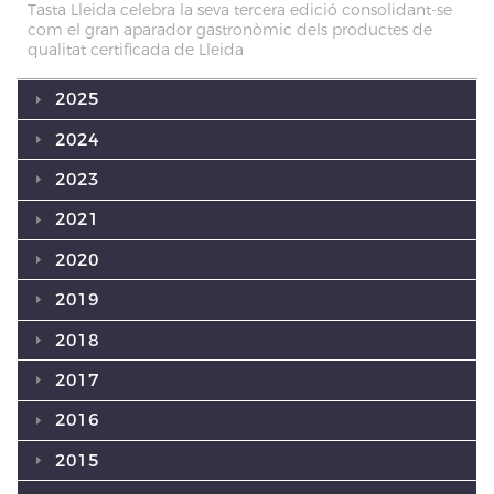
Tasta Lleida celebra la seva tercera edició consolidant-se
com el gran aparador gastronòmic dels productes de
qualitat certificada de Lleida
2025
2024
2023
2021
2020
2019
2018
2017
2016
2015