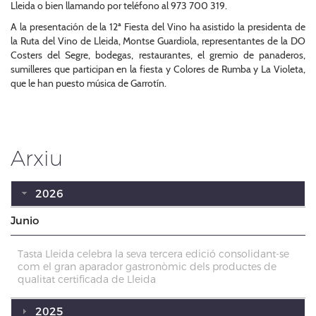
Lleida o bien llamando por teléfono al 973 700 319.
A la presentación de la 12ª Fiesta del Vino ha asistido la presidenta de
la Ruta del Vino de Lleida, Montse Guardiola, representantes de la DO
Costers del Segre, bodegas, restaurantes, el gremio de panaderos,
sumilleres que participan en la fiesta y Colores de Rumba y La Violeta,
que le han puesto música de Garrotín.
Arxiu
2026
Junio
Tasta Lleida celebra la seva tercera edició consolidant-se
com el gran aparador gastronòmic dels productes de
qualitat certificada de Lleida
2025