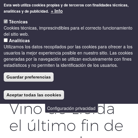
Pasar
Esta web utiliza cookies propias y de terceros con finalidades técnicas,
al
+ Info
analíticas y de publicidad.
contenido
Toggle
principal
Técnicas
naviga
Cookies técnicas, imprescindibles para el correcto funcionamiento
del sitio web.
Analíticas
Utilizamos los datos recopilados por las cookies para ofrecer a los
usuarios la mejor experiencia posible en nuestro sitio. Las cookies
generadas por la navegación se utilizan exclusivamente con fines
estadísticos y no permiten la identificación de los usuarios.
Lleida recupera
Guardar preferencias
la Fiesta del
Aceptar todas las cookies
Vino de Lleida
Configuración privacidad
el último fin de