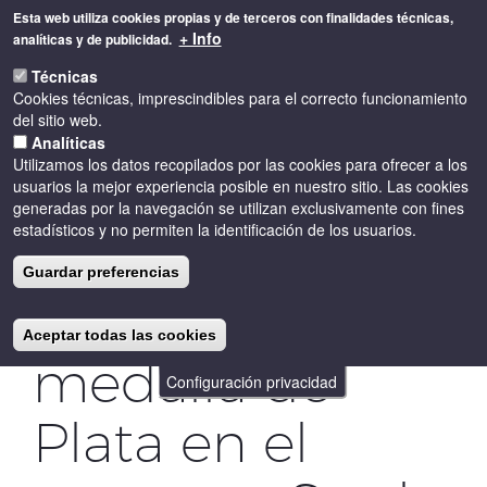
Pasar
Esta web utiliza cookies propias y de terceros con finalidades técnicas,
al
+ Info
analíticas y de publicidad.
contenido
Toggle
principal
Técnicas
naviga
Cookies técnicas, imprescindibles para el correcto funcionamiento
del sitio web.
Analíticas
Utilizamos los datos recopilados por las cookies para ofrecer a los
usuarios la mejor experiencia posible en nuestro sitio. Las cookies
generadas por la navegación se utilizan exclusivamente con fines
estadísticos y no permiten la identificación de los usuarios.
Siós Cau del
Guardar preferencias
Gat 2013
Aceptar todas las cookies
medalla de
Configuración privacidad
Plata en el