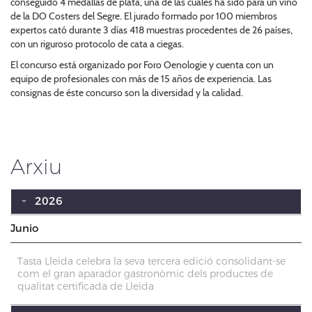
conseguido 4 medallas de plata, una de las cuales ha sido para un vino
de la DO Costers del Segre. El jurado formado por 100 miembros
expertos cató durante 3 días 418 muestras procedentes de 26 países,
con un riguroso protocolo de cata a ciegas.
El concurso está organizado por Foro Oenologie y cuenta con un
equipo de profesionales con más de 15 años de experiencia. Las
consignas de éste concurso son la diversidad y la calidad.
Arxiu
2026
Junio
Tasta Lleida celebra la seva tercera edició consolidant-se
com el gran aparador gastronòmic dels productes de
qualitat certificada de Lleida